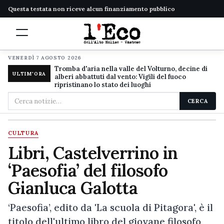
Questa testata non riceve alcun finanziamento pubblico
VENERDÌ 7 AGOSTO 2026
Tromba d'aria nella valle del Volturno, decine di
ULTIM'ORA
alberi abbattuti dal vento: Vigili del fuoco
ripristinano lo stato dei luoghi
Cerca
CERCA
nel
sito
CULTURA
Libri, Castelverrino in
‘Paesofia’ del filosofo
Gianluca Galotta
‘Paesofia’, edito da 'La scuola di Pitagora', è il
titolo dell'ultimo libro del giovane filosofo