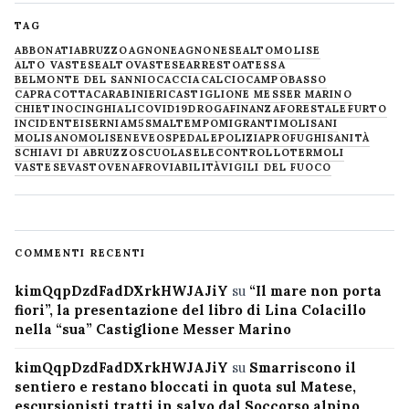
TAG
ABBONATI
ABRUZZO
AGNONE
AGNONESE
ALTOMOLISE
ALTO VASTESE
ALTOVASTESE
ARRESTO
ATESSA
BELMONTE DEL SANNIO
CACCIA
CALCIO
CAMPOBASSO
CAPRACOTTA
CARABINIERI
CASTIGLIONE MESSER MARINO
CHIETINO
CINGHIALI
COVID19
DROGA
FINANZA
FORESTALE
FURTO
INCIDENTE
ISERNIA
M5S
MALTEMPO
MIGRANTI
MOLISANI
MOLISANO
MOLISE
NEVE
OSPEDALE
POLIZIA
PROFUGHI
SANITÀ
SCHIAVI DI ABRUZZO
SCUOLA
SELECONTROLLO
TERMOLI
VASTESE
VASTO
VENAFRO
VIABILITÀ
VIGILI DEL FUOCO
COMMENTI RECENTI
kimQqpDzdFadDXrkHWJAJiY
su
“Il mare non porta
fiori”, la presentazione del libro di Lina Colacillo
nella “sua” Castiglione Messer Marino
kimQqpDzdFadDXrkHWJAJiY
su
Smarriscono il
sentiero e restano bloccati in quota sul Matese,
escursionisti tratti in salvo dal Soccorso alpino