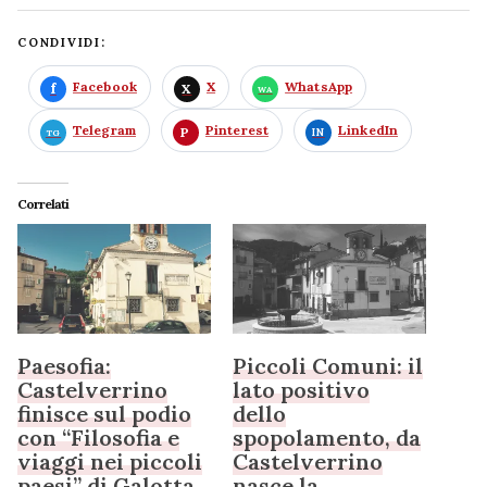
CONDIVIDI:
Facebook
X
WhatsApp
Telegram
Pinterest
LinkedIn
Correlati
Paesofia:
Piccoli Comuni: il
Castelverrino
lato positivo
finisce sul podio
dello
con “Filosofia e
spopolamento, da
viaggi nei piccoli
Castelverrino
paesi” di Galotta
nasce la