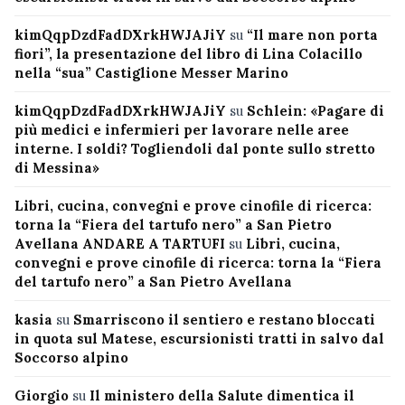
kimQqpDzdFadDXrkHWJAJiY
su
“Il mare non porta
fiori”, la presentazione del libro di Lina Colacillo
nella “sua” Castiglione Messer Marino
kimQqpDzdFadDXrkHWJAJiY
su
Schlein: «Pagare di
più medici e infermieri per lavorare nelle aree
interne. I soldi? Togliendoli dal ponte sullo stretto
di Messina»
Libri, cucina, convegni e prove cinofile di ricerca:
torna la “Fiera del tartufo nero” a San Pietro
Avellana ANDARE A TARTUFI
su
Libri, cucina,
convegni e prove cinofile di ricerca: torna la “Fiera
del tartufo nero” a San Pietro Avellana
kasia
su
Smarriscono il sentiero e restano bloccati
in quota sul Matese, escursionisti tratti in salvo dal
Soccorso alpino
Giorgio
su
Il ministero della Salute dimentica il