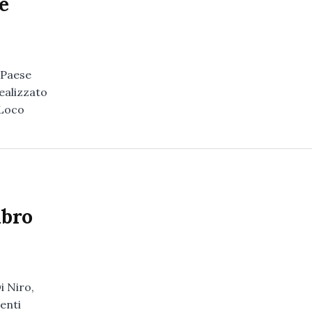
e
 Paese
realizzato
 Loco
ibro
Di Niro,
enti