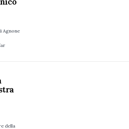
enico
di Agnone
far
a
stra
e della