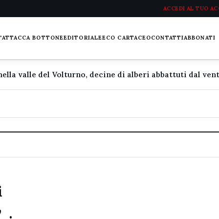
ACCEDI AL TUO A
L'ATTACCA BOTTONE
EDITORIALE
ECO CARTACEO
CONTATTI
ABBONATI
i
,