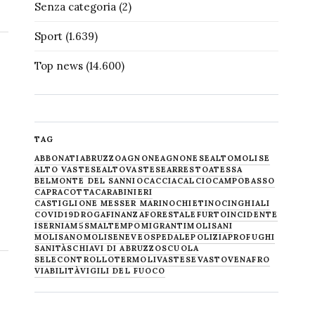
Senza categoria
(2)
Sport
(1.639)
Top news
(14.600)
TAG
ABBONATI
ABRUZZO
AGNONE
AGNONESE
ALTOMOLISE
ALTO VASTESE
ALTOVASTESE
ARRESTO
ATESSA
BELMONTE DEL SANNIO
CACCIA
CALCIO
CAMPOBASSO
CAPRACOTTA
CARABINIERI
CASTIGLIONE MESSER MARINO
CHIETINO
CINGHIALI
COVID19
DROGA
FINANZA
FORESTALE
FURTO
INCIDENTE
ISERNIA
M5S
MALTEMPO
MIGRANTI
MOLISANI
MOLISANO
MOLISE
NEVE
OSPEDALE
POLIZIA
PROFUGHI
SANITÀ
SCHIAVI DI ABRUZZO
SCUOLA
SELECONTROLLO
TERMOLI
VASTESE
VASTO
VENAFRO
VIABILITÀ
VIGILI DEL FUOCO