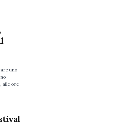
o
l
itare uno
ano
 alle ore
stival