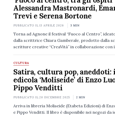
‘Fuoco al centro’, tra gli ospiti
Alessandra Mastronardi, Ema
Trevi e Serena Bortone
PUBBLICATO IL
13 APRILE 2026
3 MIN
Torna ad Agnone il festival “Fuoco al Centro”, ideat
dalla scrittrice Chiara Gamberale, prodotto dalla sc
scritture creative “CreaVità” in collaborazione con 
CULTURA
Satira, cultura pop, aneddoti: 
edicola ‘Moliseide’ di Enzo Lu
Pippo Venditti
PUBBLICATO IL
20 DICEMBRE 2025
2 MIN
Arriva in libreria Moliseide (Etabeta Edizioni) di E
e Pippo Venditti. Il libro è disponibile nei negozi da ie