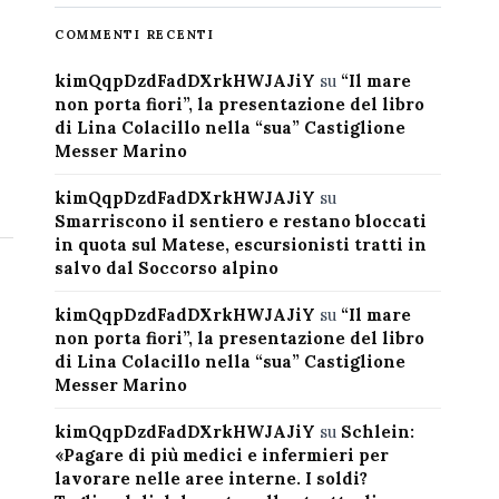
COMMENTI RECENTI
kimQqpDzdFadDXrkHWJAJiY
su
“Il mare
non porta fiori”, la presentazione del libro
di Lina Colacillo nella “sua” Castiglione
Messer Marino
kimQqpDzdFadDXrkHWJAJiY
su
Smarriscono il sentiero e restano bloccati
in quota sul Matese, escursionisti tratti in
salvo dal Soccorso alpino
kimQqpDzdFadDXrkHWJAJiY
su
“Il mare
non porta fiori”, la presentazione del libro
di Lina Colacillo nella “sua” Castiglione
Messer Marino
kimQqpDzdFadDXrkHWJAJiY
su
Schlein:
«Pagare di più medici e infermieri per
lavorare nelle aree interne. I soldi?