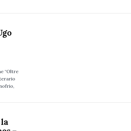
Ugo
me “Oltre
tterario
nofrio,
 la