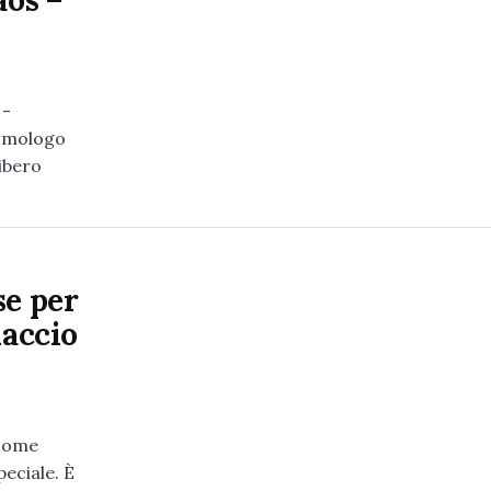
aos –
 -
ismologo
ibero
se per
iaccio
 come
peciale. È