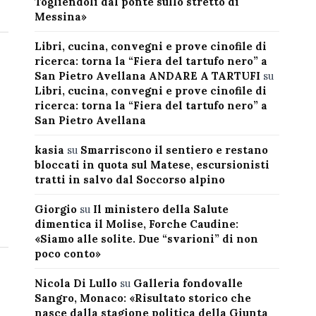
Togliendoli dal ponte sullo stretto di
Messina»
Libri, cucina, convegni e prove cinofile di
ricerca: torna la “Fiera del tartufo nero” a
San Pietro Avellana ANDARE A TARTUFI
su
Libri, cucina, convegni e prove cinofile di
ricerca: torna la “Fiera del tartufo nero” a
San Pietro Avellana
kasia
su
Smarriscono il sentiero e restano
bloccati in quota sul Matese, escursionisti
tratti in salvo dal Soccorso alpino
Giorgio
su
Il ministero della Salute
dimentica il Molise, Forche Caudine:
«Siamo alle solite. Due “svarioni” di non
poco conto»
Nicola Di Lullo
su
Galleria fondovalle
Sangro, Monaco: «Risultato storico che
nasce dalla stagione politica della Giunta