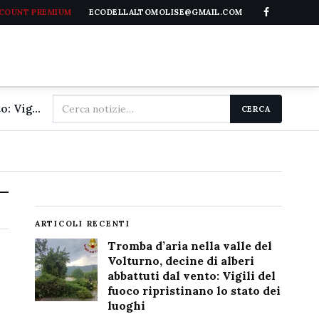
CCOUNT PREMIUM
ECODELLALTOMOLISE@GMAIL.COM
Cerca
Tromba d'aria nella valle del Volturno, decine di alberi abbattuti dal vento: Vigili del fuoco ripristinano lo stato dei luoghi
CERCA
nel
sito
ARTICOLI RECENTI
Tromba d’aria nella valle del
Volturno, decine di alberi
abbattuti dal vento: Vigili del
fuoco ripristinano lo stato dei
luoghi