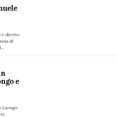
nuele
o e diretto
uola di
il…
in
ongo e
nzo Luongo
ri,