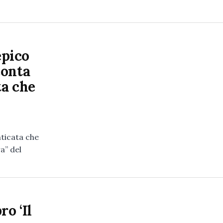
epico
conta
ta che
ticata che
a” del
ro ‘Il