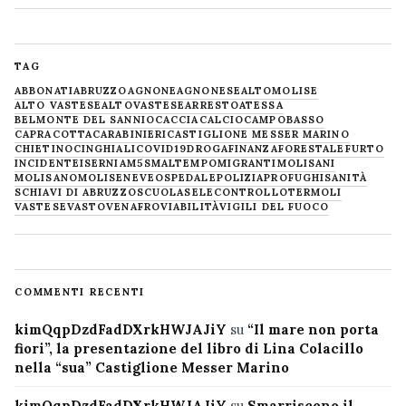
TAG
ABBONATI
ABRUZZO
AGNONE
AGNONESE
ALTOMOLISE
ALTO VASTESE
ALTOVASTESE
ARRESTO
ATESSA
BELMONTE DEL SANNIO
CACCIA
CALCIO
CAMPOBASSO
CAPRACOTTA
CARABINIERI
CASTIGLIONE MESSER MARINO
CHIETINO
CINGHIALI
COVID19
DROGA
FINANZA
FORESTALE
FURTO
INCIDENTE
ISERNIA
M5S
MALTEMPO
MIGRANTI
MOLISANI
MOLISANO
MOLISE
NEVE
OSPEDALE
POLIZIA
PROFUGHI
SANITÀ
SCHIAVI DI ABRUZZO
SCUOLA
SELECONTROLLO
TERMOLI
VASTESE
VASTO
VENAFRO
VIABILITÀ
VIGILI DEL FUOCO
COMMENTI RECENTI
kimQqpDzdFadDXrkHWJAJiY
su
“Il mare non porta
fiori”, la presentazione del libro di Lina Colacillo
nella “sua” Castiglione Messer Marino
kimQqpDzdFadDXrkHWJAJiY
su
Smarriscono il