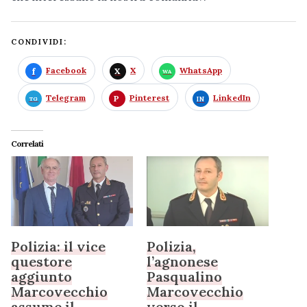
CONDIVIDI:
Facebook
X
WhatsApp
Telegram
Pinterest
LinkedIn
Correlati
Polizia: il vice
Polizia,
questore
l’agnonese
aggiunto
Pasqualino
Marcovecchio
Marcovecchio
assume il
verso il