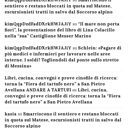
sentiero e restano bloccati in quota sul Matese,
escursionisti tratti in salvo dal Soccorso alpino
kimQqpDzdFadDXrkHWJAJiY
su
“Il mare non porta
fiori”, la presentazione del libro di Lina Colacillo
nella “sua” Castiglione Messer Marino
kimQqpDzdFadDXrkHWJAJiY
su
Schlein: «Pagare di
più medici e infermieri per lavorare nelle aree
interne. I soldi? Togliendoli dal ponte sullo stretto
di Messina»
Libri, cucina, convegni e prove cinofile di ricerca:
torna la “Fiera del tartufo nero” a San Pietro
Avellana ANDARE A TARTUFI
su
Libri, cucina,
convegni e prove cinofile di ricerca: torna la “Fiera
del tartufo nero” a San Pietro Avellana
kasia
su
Smarriscono il sentiero e restano bloccati
in quota sul Matese, escursionisti tratti in salvo dal
Soccorso alpino