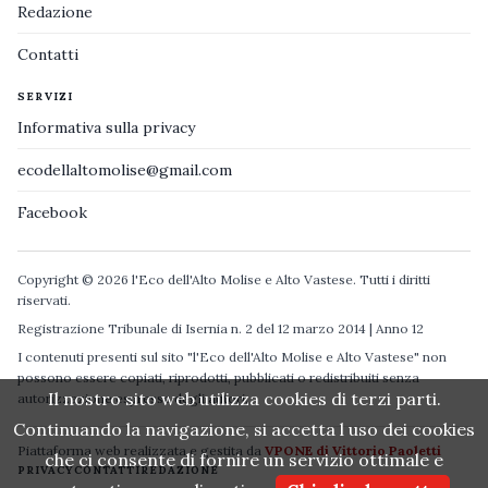
Redazione
Contatti
SERVIZI
Informativa sulla privacy
ecodellaltomolise@gmail.com
Facebook
Copyright © 2026 l'Eco dell'Alto Molise e Alto Vastese. Tutti i diritti
riservati.
Registrazione Tribunale di Isernia n. 2 del 12 marzo 2014 | Anno 12
I contenuti presenti sul sito "l'Eco dell'Alto Molise e Alto Vastese" non
possono essere copiati, riprodotti, pubblicati o redistribuiti senza
Il nostro sito web utilizza cookies di terzi parti.
autorizzazione espressa degli autori.
Continuando la navigazione, si accetta l uso dei cookies
Piattaforma web realizzata e gestita da
VPONE di Vittorio Paoletti
che ci consente di fornire un servizio ottimale e
PRIVACY
CONTATTI
REDAZIONE