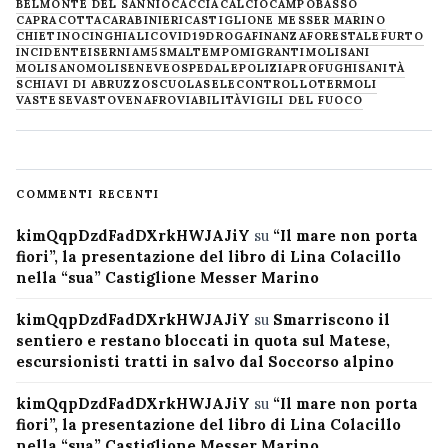
BELMONTE DEL SANNIO
CACCIA
CALCIO
CAMPOBASSO
CAPRACOTTA
CARABINIERI
CASTIGLIONE MESSER MARINO
CHIETINO
CINGHIALI
COVID19
DROGA
FINANZA
FORESTALE
FURTO
INCIDENTE
ISERNIA
M5S
MALTEMPO
MIGRANTI
MOLISANI
MOLISANO
MOLISE
NEVE
OSPEDALE
POLIZIA
PROFUGHI
SANITÀ
SCHIAVI DI ABRUZZO
SCUOLA
SELECONTROLLO
TERMOLI
VASTESE
VASTO
VENAFRO
VIABILITÀ
VIGILI DEL FUOCO
COMMENTI RECENTI
kimQqpDzdFadDXrkHWJAJiY
su
“Il mare non porta
fiori”, la presentazione del libro di Lina Colacillo
nella “sua” Castiglione Messer Marino
kimQqpDzdFadDXrkHWJAJiY
su
Smarriscono il
sentiero e restano bloccati in quota sul Matese,
escursionisti tratti in salvo dal Soccorso alpino
kimQqpDzdFadDXrkHWJAJiY
su
“Il mare non porta
fiori”, la presentazione del libro di Lina Colacillo
nella “sua” Castiglione Messer Marino