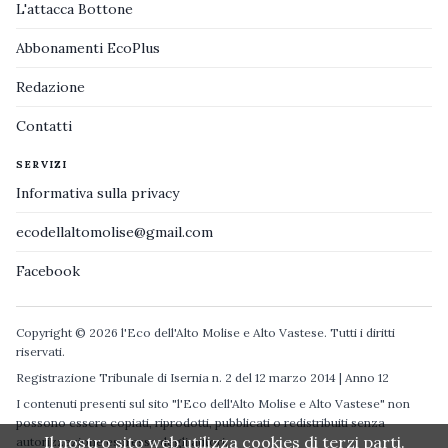
L'attacca Bottone
Abbonamenti EcoPlus
Redazione
Contatti
SERVIZI
Informativa sulla privacy
ecodellaltomolise@gmail.com
Facebook
Copyright © 2026 l'Eco dell'Alto Molise e Alto Vastese. Tutti i diritti
riservati.
Registrazione Tribunale di Isernia n. 2 del 12 marzo 2014 | Anno 12
I contenuti presenti sul sito "l'Eco dell'Alto Molise e Alto Vastese" non
possono essere copiati, riprodotti, pubblicati o redistribuiti senza
Il nostro sito web utilizza cookies di terzi parti.
autorizzazione espressa degli autori.