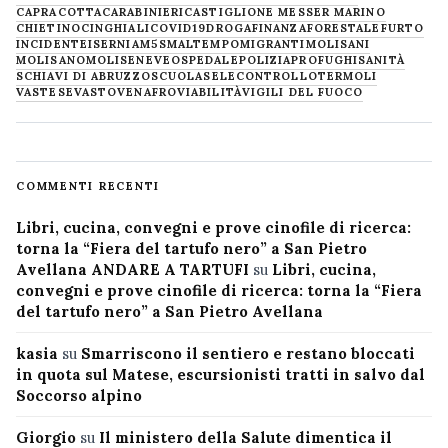
CAPRACOTTA
CARABINIERI
CASTIGLIONE MESSER MARINO
CHIETINO
CINGHIALI
COVID19
DROGA
FINANZA
FORESTALE
FURTO
INCIDENTE
ISERNIA
M5S
MALTEMPO
MIGRANTI
MOLISANI
MOLISANO
MOLISE
NEVE
OSPEDALE
POLIZIA
PROFUGHI
SANITÀ
SCHIAVI DI ABRUZZO
SCUOLA
SELECONTROLLO
TERMOLI
VASTESE
VASTO
VENAFRO
VIABILITÀ
VIGILI DEL FUOCO
COMMENTI RECENTI
Libri, cucina, convegni e prove cinofile di ricerca:
torna la “Fiera del tartufo nero” a San Pietro
Avellana ANDARE A TARTUFI
su
Libri, cucina,
convegni e prove cinofile di ricerca: torna la “Fiera
del tartufo nero” a San Pietro Avellana
kasia
su
Smarriscono il sentiero e restano bloccati
in quota sul Matese, escursionisti tratti in salvo dal
Soccorso alpino
Giorgio
su
Il ministero della Salute dimentica il