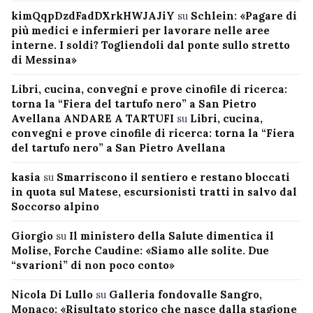
kimQqpDzdFadDXrkHWJAJiY
su
Schlein: «Pagare di
più medici e infermieri per lavorare nelle aree
interne. I soldi? Togliendoli dal ponte sullo stretto
di Messina»
Libri, cucina, convegni e prove cinofile di ricerca:
torna la “Fiera del tartufo nero” a San Pietro
Avellana ANDARE A TARTUFI
su
Libri, cucina,
convegni e prove cinofile di ricerca: torna la “Fiera
del tartufo nero” a San Pietro Avellana
kasia
su
Smarriscono il sentiero e restano bloccati
in quota sul Matese, escursionisti tratti in salvo dal
Soccorso alpino
Giorgio
su
Il ministero della Salute dimentica il
Molise, Forche Caudine: «Siamo alle solite. Due
“svarioni” di non poco conto»
Nicola Di Lullo
su
Galleria fondovalle Sangro,
Monaco: «Risultato storico che nasce dalla stagione