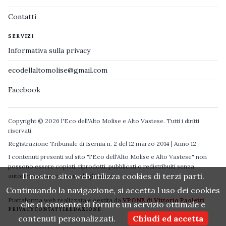
Contatti
SERVIZI
Informativa sulla privacy
ecodellaltomolise@gmail.com
Facebook
Copyright © 2026 l'Eco dell'Alto Molise e Alto Vastese. Tutti i diritti
riservati.
Registrazione Tribunale di Isernia n. 2 del 12 marzo 2014 | Anno 12
I contenuti presenti sul sito "l'Eco dell'Alto Molise e Alto Vastese" non
possono essere copiati, riprodotti, pubblicati o redistribuiti senza
Il nostro sito web utilizza cookies di terzi parti.
autorizzazione espressa degli autori.
Continuando la navigazione, si accetta l uso dei cookies
Piattaforma web realizzata e gestita da
VPONE di Vittorio Paoletti
che ci consente di fornire un servizio ottimale e
PRIVACY
CONTATTI
REDAZIONE
contenuti personalizzati.
Chiudi ed accetta