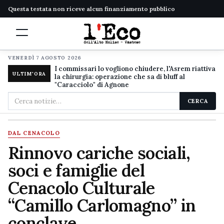
Questa testata non riceve alcun finanziamento pubblico
VENERDÌ 7 AGOSTO 2026
I commissari lo vogliono chiudere, l'Asrem riattiva
ULTIM'ORA
la chirurgia: operazione che sa di bluff al
"Caracciolo" di Agnone
Cerca
CERCA
nel
sito
DAL CENACOLO
Rinnovo cariche sociali,
soci e famiglie del
Cenacolo Culturale
“Camillo Carlomagno” in
conclave