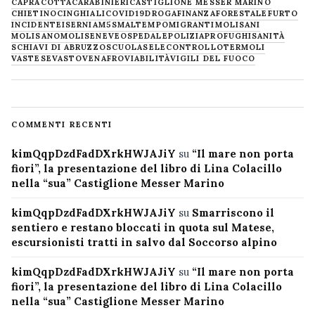
CAPRACOTTA
CARABINIERI
CASTIGLIONE MESSER MARINO
CHIETINO
CINGHIALI
COVID19
DROGA
FINANZA
FORESTALE
FURTO
INCIDENTE
ISERNIA
M5S
MALTEMPO
MIGRANTI
MOLISANI
MOLISANO
MOLISE
NEVE
OSPEDALE
POLIZIA
PROFUGHI
SANITÀ
SCHIAVI DI ABRUZZO
SCUOLA
SELECONTROLLO
TERMOLI
VASTESE
VASTO
VENAFRO
VIABILITÀ
VIGILI DEL FUOCO
COMMENTI RECENTI
kimQqpDzdFadDXrkHWJAJiY
su
“Il mare non porta
fiori”, la presentazione del libro di Lina Colacillo
nella “sua” Castiglione Messer Marino
kimQqpDzdFadDXrkHWJAJiY
su
Smarriscono il
sentiero e restano bloccati in quota sul Matese,
escursionisti tratti in salvo dal Soccorso alpino
kimQqpDzdFadDXrkHWJAJiY
su
“Il mare non porta
fiori”, la presentazione del libro di Lina Colacillo
nella “sua” Castiglione Messer Marino