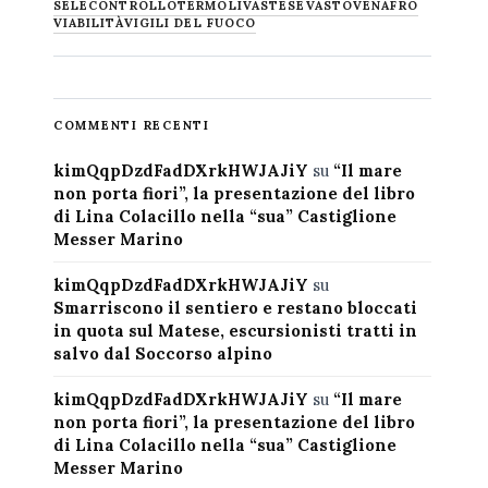
SELECONTROLLO
TERMOLI
VASTESE
VASTO
VENAFRO
VIABILITÀ
VIGILI DEL FUOCO
COMMENTI RECENTI
kimQqpDzdFadDXrkHWJAJiY
su
“Il mare
non porta fiori”, la presentazione del libro
di Lina Colacillo nella “sua” Castiglione
Messer Marino
kimQqpDzdFadDXrkHWJAJiY
su
Smarriscono il sentiero e restano bloccati
in quota sul Matese, escursionisti tratti in
salvo dal Soccorso alpino
kimQqpDzdFadDXrkHWJAJiY
su
“Il mare
non porta fiori”, la presentazione del libro
di Lina Colacillo nella “sua” Castiglione
Messer Marino