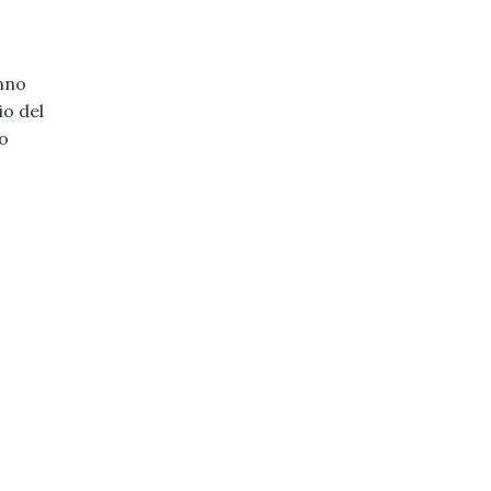
anno
io del
 o