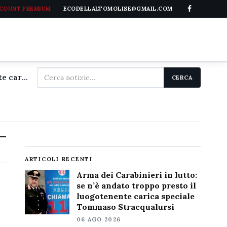
CCOUNT PREMIUM
ECODELLALTOMOLISE@GMAIL.COM
Cerca
Arma dei Carabinieri in lutto: se n'è andato troppo presto il luogotenente carica speciale Tommaso Stracqualursi
CERCA
nel
sito
ARTICOLI RECENTI
Arma dei Carabinieri in lutto:
se n’è andato troppo presto il
luogotenente carica speciale
Tommaso Stracqualursi
06 AGO 2026