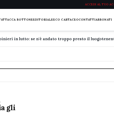
ACCEDI AL TUO A
L'ATTACCA BOTTONE
EDITORIALE
ECO CARTACEO
CONTATTI
ABBONATI
l
a gli