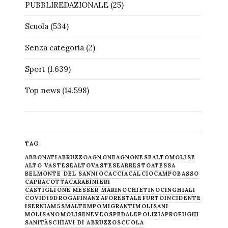
PUBBLIREDAZIONALE
(25)
Scuola
(534)
Senza categoria
(2)
Sport
(1.639)
Top news
(14.598)
TAG
ABBONATI
ABRUZZO
AGNONE
AGNONESE
ALTOMOLISE
ALTO VASTESE
ALTOVASTESE
ARRESTO
ATESSA
BELMONTE DEL SANNIO
CACCIA
CALCIO
CAMPOBASSO
CAPRACOTTA
CARABINIERI
CASTIGLIONE MESSER MARINO
CHIETINO
CINGHIALI
COVID19
DROGA
FINANZA
FORESTALE
FURTO
INCIDENTE
ISERNIA
M5S
MALTEMPO
MIGRANTI
MOLISANI
MOLISANO
MOLISE
NEVE
OSPEDALE
POLIZIA
PROFUGHI
SANITÀ
SCHIAVI DI ABRUZZO
SCUOLA