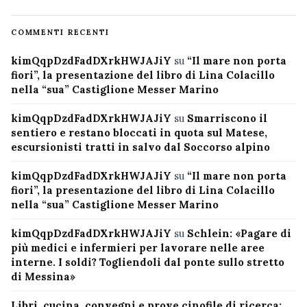
COMMENTI RECENTI
kimQqpDzdFadDXrkHWJAJiY
su
“Il mare non porta
fiori”, la presentazione del libro di Lina Colacillo
nella “sua” Castiglione Messer Marino
kimQqpDzdFadDXrkHWJAJiY
su
Smarriscono il
sentiero e restano bloccati in quota sul Matese,
escursionisti tratti in salvo dal Soccorso alpino
kimQqpDzdFadDXrkHWJAJiY
su
“Il mare non porta
fiori”, la presentazione del libro di Lina Colacillo
nella “sua” Castiglione Messer Marino
kimQqpDzdFadDXrkHWJAJiY
su
Schlein: «Pagare di
più medici e infermieri per lavorare nelle aree
interne. I soldi? Togliendoli dal ponte sullo stretto
di Messina»
Libri, cucina, convegni e prove cinofile di ricerca: