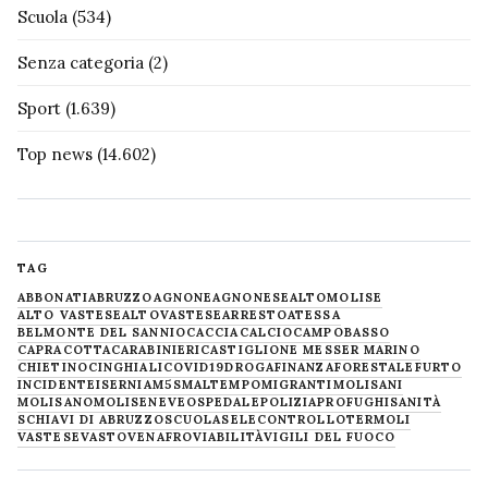
Scuola
(534)
Senza categoria
(2)
Sport
(1.639)
Top news
(14.602)
TAG
ABBONATI
ABRUZZO
AGNONE
AGNONESE
ALTOMOLISE
ALTO VASTESE
ALTOVASTESE
ARRESTO
ATESSA
BELMONTE DEL SANNIO
CACCIA
CALCIO
CAMPOBASSO
CAPRACOTTA
CARABINIERI
CASTIGLIONE MESSER MARINO
CHIETINO
CINGHIALI
COVID19
DROGA
FINANZA
FORESTALE
FURTO
INCIDENTE
ISERNIA
M5S
MALTEMPO
MIGRANTI
MOLISANI
MOLISANO
MOLISE
NEVE
OSPEDALE
POLIZIA
PROFUGHI
SANITÀ
SCHIAVI DI ABRUZZO
SCUOLA
SELECONTROLLO
TERMOLI
VASTESE
VASTO
VENAFRO
VIABILITÀ
VIGILI DEL FUOCO