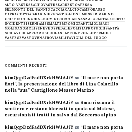
ALTO VASTESE
ALTOVASTESE
ARRESTO
ATESSA
BELMONTE DEL SANNIO
CACCIA
CALCIO
CAMPOBASSO
CAPRACOTTA
CARABINIERI
CASTIGLIONE MESSER MARINO
CHIETINO
CINGHIALI
COVID19
DROGA
FINANZA
FORESTALE
FURTO
INCIDENTE
ISERNIA
M5S
MALTEMPO
MIGRANTI
MOLISANI
MOLISANO
MOLISE
NEVE
OSPEDALE
POLIZIA
PROFUGHI
SANITÀ
SCHIAVI DI ABRUZZO
SCUOLA
SELECONTROLLO
TERMOLI
VASTESE
VASTO
VENAFRO
VIABILITÀ
VIGILI DEL FUOCO
COMMENTI RECENTI
kimQqpDzdFadDXrkHWJAJiY
su
“Il mare non porta
fiori”, la presentazione del libro di Lina Colacillo
nella “sua” Castiglione Messer Marino
kimQqpDzdFadDXrkHWJAJiY
su
Smarriscono il
sentiero e restano bloccati in quota sul Matese,
escursionisti tratti in salvo dal Soccorso alpino
kimQqpDzdFadDXrkHWJAJiY
su
“Il mare non porta