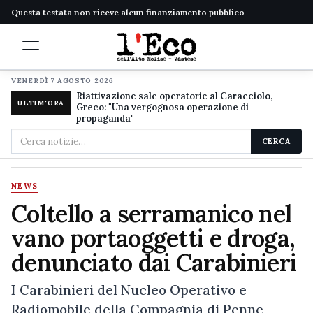
Questa testata non riceve alcun finanziamento pubblico
VENERDÌ 7 AGOSTO 2026
Riattivazione sale operatorie al Caracciolo,
ULTIM'ORA
Greco: "Una vergognosa operazione di
propaganda"
Cerca
CERCA
nel
sito
NEWS
Coltello a serramanico nel
vano portaoggetti e droga,
denunciato dai Carabinieri
I Carabinieri del Nucleo Operativo e
Radiomobile della Compagnia di Penne