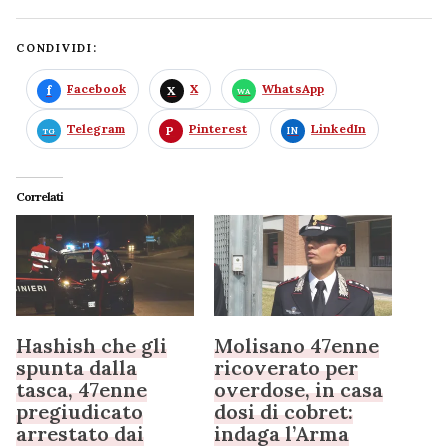
CONDIVIDI:
Facebook
X
WhatsApp
Telegram
Pinterest
LinkedIn
Correlati
Hashish che gli
Molisano 47enne
spunta dalla
ricoverato per
tasca, 47enne
overdose, in casa
pregiudicato
dosi di cobret:
arrestato dai
indaga l’Arma