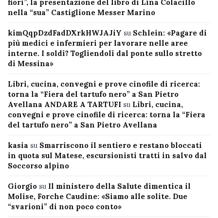
fiori”, la presentazione del libro di Lina Colacillo
nella “sua” Castiglione Messer Marino
kimQqpDzdFadDXrkHWJAJiY
su
Schlein: «Pagare di
più medici e infermieri per lavorare nelle aree
interne. I soldi? Togliendoli dal ponte sullo stretto
di Messina»
Libri, cucina, convegni e prove cinofile di ricerca:
torna la “Fiera del tartufo nero” a San Pietro
Avellana ANDARE A TARTUFI
su
Libri, cucina,
convegni e prove cinofile di ricerca: torna la “Fiera
del tartufo nero” a San Pietro Avellana
kasia
su
Smarriscono il sentiero e restano bloccati
in quota sul Matese, escursionisti tratti in salvo dal
Soccorso alpino
Giorgio
su
Il ministero della Salute dimentica il
Molise, Forche Caudine: «Siamo alle solite. Due
“svarioni” di non poco conto»