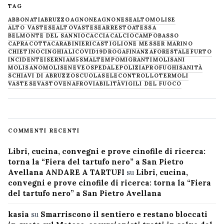
TAG
ABBONATI
ABRUZZO
AGNONE
AGNONESE
ALTOMOLISE
ALTO VASTESE
ALTOVASTESE
ARRESTO
ATESSA
BELMONTE DEL SANNIO
CACCIA
CALCIO
CAMPOBASSO
CAPRACOTTA
CARABINIERI
CASTIGLIONE MESSER MARINO
CHIETINO
CINGHIALI
COVID19
DROGA
FINANZA
FORESTALE
FURTO
INCIDENTE
ISERNIA
M5S
MALTEMPO
MIGRANTI
MOLISANI
MOLISANO
MOLISE
NEVE
OSPEDALE
POLIZIA
PROFUGHI
SANITÀ
SCHIAVI DI ABRUZZO
SCUOLA
SELECONTROLLO
TERMOLI
VASTESE
VASTO
VENAFRO
VIABILITÀ
VIGILI DEL FUOCO
COMMENTI RECENTI
Libri, cucina, convegni e prove cinofile di ricerca:
torna la “Fiera del tartufo nero” a San Pietro
Avellana ANDARE A TARTUFI
su
Libri, cucina,
convegni e prove cinofile di ricerca: torna la “Fiera
del tartufo nero” a San Pietro Avellana
kasia
su
Smarriscono il sentiero e restano bloccati