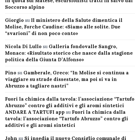
in quota sul Matese, escursionisti tratti in salvo dal
Soccorso alpino
Giorgio
su
Il ministero della Salute dimentica il
Molise, Forche Caudine: «Siamo alle solite. Due
“svarioni” di non poco conto»
Nicola Di Lullo
su
Galleria fondovalle Sangro,
Monaco: «Risultato storico che nasce dalla stagione
politica della Giunta D’Alfonso»
Pino
su
Gamberale, Greco: “In Molise si continua a
viaggiare su strade dissestate, ma poi si va in
Abruzzo a tagliare nastri”
Fuori la chimica dalla tavola: l’associazione “Tartufo
Abruzzo” contro gli additivi e gli aromi sintetici
ANDARE A TARTUFI app
su
Fuori la chimica dalla
tavola: l’associazione “Tartufo Abruzzo” contro gli
additivi e gli aromi sintetici
John
su
Si insedia il nuovo Consiglio comunale di