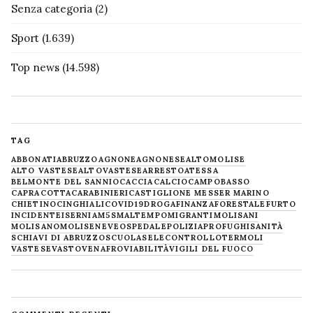
Senza categoria
(2)
Sport
(1.639)
Top news
(14.598)
TAG
ABBONATI
ABRUZZO
AGNONE
AGNONESE
ALTOMOLISE
ALTO VASTESE
ALTOVASTESE
ARRESTO
ATESSA
BELMONTE DEL SANNIO
CACCIA
CALCIO
CAMPOBASSO
CAPRACOTTA
CARABINIERI
CASTIGLIONE MESSER MARINO
CHIETINO
CINGHIALI
COVID19
DROGA
FINANZA
FORESTALE
FURTO
INCIDENTE
ISERNIA
M5S
MALTEMPO
MIGRANTI
MOLISANI
MOLISANO
MOLISE
NEVE
OSPEDALE
POLIZIA
PROFUGHI
SANITÀ
SCHIAVI DI ABRUZZO
SCUOLA
SELECONTROLLO
TERMOLI
VASTESE
VASTO
VENAFRO
VIABILITÀ
VIGILI DEL FUOCO