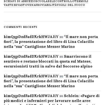
SCHIAVI DI ABRUZZO
SCUOLA
SELECONTROLLO
TERMOLI
VASTESE
VASTO
VENAFRO
VIABILITÀ
VIGILI DEL FUOCO
COMMENTI RECENTI
kimQqpDzdFadDXrkHWJAJiY
su
“Il mare non porta
fiori”, la presentazione del libro di Lina Colacillo
nella “sua” Castiglione Messer Marino
kimQqpDzdFadDXrkHWJAJiY
su
Smarriscono il
sentiero e restano bloccati in quota sul Matese,
escursionisti tratti in salvo dal Soccorso alpino
kimQqpDzdFadDXrkHWJAJiY
su
“Il mare non porta
fiori”, la presentazione del libro di Lina Colacillo
nella “sua” Castiglione Messer Marino
kimQqpDzdFadDXrkHWJAJiY
su
Schlein: «Pagare di
più medici e infermieri per lavorare nelle aree