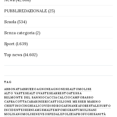
PUBBLIREDAZIONALE
(25)
Scuola
(534)
Senza categoria
(2)
Sport
(1.639)
Top news
(14.602)
TAG
ABBONATI
ABRUZZO
AGNONE
AGNONESE
ALTOMOLISE
ALTO VASTESE
ALTOVASTESE
ARRESTO
ATESSA
BELMONTE DEL SANNIO
CACCIA
CALCIO
CAMPOBASSO
CAPRACOTTA
CARABINIERI
CASTIGLIONE MESSER MARINO
CHIETINO
CINGHIALI
COVID19
DROGA
FINANZA
FORESTALE
FURTO
INCIDENTE
ISERNIA
M5S
MALTEMPO
MIGRANTI
MOLISANI
MOLISANO
MOLISE
NEVE
OSPEDALE
POLIZIA
PROFUGHI
SANITÀ