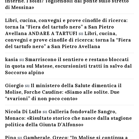
interne. I soldi? Togliendoli dal ponte sullo stretto
di Messina»
Libri, cucina, convegni e prove cinofile di ricerca:
torna la “Fiera del tartufo nero” a San Pietro
Avellana ANDARE A TARTUFI
su
Libri, cucina,
convegni e prove cinofile di ricerca: torna la “Fiera
del tartufo nero” a San Pietro Avellana
kasia
su
Smarriscono il sentiero e restano bloccati
in quota sul Matese, escursionisti tratti in salvo dal
Soccorso alpino
Giorgio
su
Il ministero della Salute dimentica il
Molise, Forche Caudine: «Siamo alle solite. Due
“svarioni” di non poco conto»
Nicola Di Lullo
su
Galleria fondovalle Sangro,
Monaco: «Risultato storico che nasce dalla stagione
politica della Giunta D’Alfonso»
Pino
su
Gamberale, Greco: “In Molise si continua a