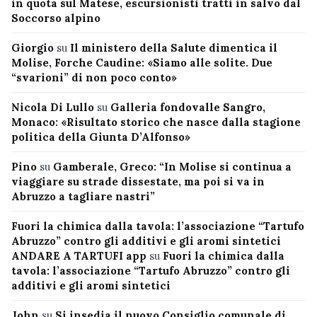
in quota sul Matese, escursionisti tratti in salvo dal
Soccorso alpino
Giorgio
su
Il ministero della Salute dimentica il
Molise, Forche Caudine: «Siamo alle solite. Due
“svarioni” di non poco conto»
Nicola Di Lullo
su
Galleria fondovalle Sangro,
Monaco: «Risultato storico che nasce dalla stagione
politica della Giunta D’Alfonso»
Pino
su
Gamberale, Greco: “In Molise si continua a
viaggiare su strade dissestate, ma poi si va in
Abruzzo a tagliare nastri”
Fuori la chimica dalla tavola: l’associazione “Tartufo
Abruzzo” contro gli additivi e gli aromi sintetici
ANDARE A TARTUFI app
su
Fuori la chimica dalla
tavola: l’associazione “Tartufo Abruzzo” contro gli
additivi e gli aromi sintetici
John
su
Si insedia il nuovo Consiglio comunale di