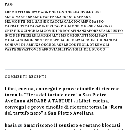
TAG
ABBONATI
ABRUZZO
AGNONE
AGNONESE
ALTOMOLISE
ALTO VASTESE
ALTOVASTESE
ARRESTO
ATESSA
BELMONTE DEL SANNIO
CACCIA
CALCIO
CAMPOBASSO
CAPRACOTTA
CARABINIERI
CASTIGLIONE MESSER MARINO
CHIETINO
CINGHIALI
COVID19
DROGA
FINANZA
FORESTALE
FURTO
INCIDENTE
ISERNIA
M5S
MALTEMPO
MIGRANTI
MOLISANI
MOLISANO
MOLISE
NEVE
OSPEDALE
POLIZIA
PROFUGHI
SANITÀ
SCHIAVI DI ABRUZZO
SCUOLA
SELECONTROLLO
TERMOLI
VASTESE
VASTO
VENAFRO
VIABILITÀ
VIGILI DEL FUOCO
COMMENTI RECENTI
Libri, cucina, convegni e prove cinofile di ricerca:
torna la “Fiera del tartufo nero” a San Pietro
Avellana ANDARE A TARTUFI
su
Libri, cucina,
convegni e prove cinofile di ricerca: torna la “Fiera
del tartufo nero” a San Pietro Avellana
kasia
su
Smarriscono il sentiero e restano bloccati