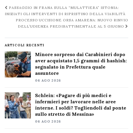
Navigazione
PASSAGGIO IN FRANA SULLA “MULATTIERA” ISTONIA:
post
INIZIATI GLI INTERVENTI DI RIPRISTINO DELLA VIABILITÀ
PROCESSO UCCISIONE ORSA AMARENA: NUOVO RINVIO
DELL’UDIENZA PREDIBATTIMENTALE AL 5 GIUGNO
ARTICOLI RECENTI
Minore sorpreso dai Carabinieri dopo
aver acquistato 1,5 grammi di hashish:
segnalato in Prefettura quale
assuntore
06 AGO 2026
Schlein: «Pagare di più medici e
infermieri per lavorare nelle aree
interne. I soldi? Togliendoli dal ponte
sullo stretto di Messina»
06 AGO 2026