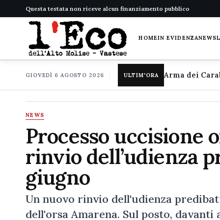
Questa testata non riceve alcun finanziamento pubblico
HOME
IN EVIDENZA
NEWS
GIOVEDÌ 6 AGOSTO 2026
ULTIM'ORA
NEWS
Processo uccisione 
rinvio dell’udienza p
giugno
Un nuovo rinvio dell'udienza predibatt
dell'orsa Amarena. Sul posto, davanti 