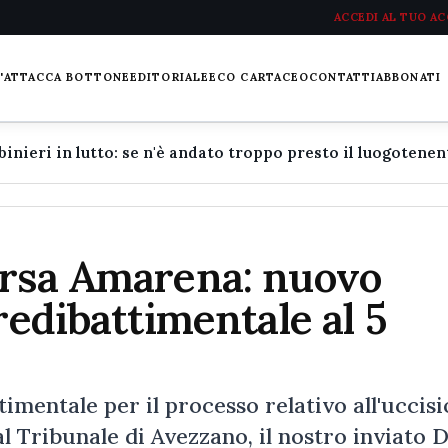
ACCEDI AL TUO A
L'ATTACCA BOTTONE
EDITORIALE
ECO CARTACEO
CONTATTI
ABBONATI
orsa Amarena: nuovo
redibattimentale al 5
imentale per il processo relativo all'uccis
al Tribunale di Avezzano, il nostro inviato 