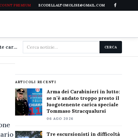
CCOUNT PREMIUM
ECODELLALTOMOLISE@GMAIL.COM
Cerca
Arma dei Carabinieri in lutto: se n'è andato troppo presto il luogotenente carica speciale Tommaso Stracqualursi
CERCA
nel
sito
ARTICOLI RECENTI
Arma dei Carabinieri in lutto:
se n’è andato troppo presto il
luogotenente carica speciale
Tommaso Stracqualursi
06 AGO 2026
ione
Dario
Tre escursionisti in difficoltà