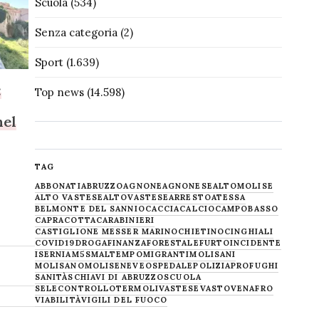
Scuola
(534)
Senza categoria
(2)
Sport
(1.639)
:
Top news
(14.598)
nel
TAG
ABBONATI
ABRUZZO
AGNONE
AGNONESE
ALTOMOLISE
ALTO VASTESE
ALTOVASTESE
ARRESTO
ATESSA
BELMONTE DEL SANNIO
CACCIA
CALCIO
CAMPOBASSO
CAPRACOTTA
CARABINIERI
CASTIGLIONE MESSER MARINO
CHIETINO
CINGHIALI
COVID19
DROGA
FINANZA
FORESTALE
FURTO
INCIDENTE
ISERNIA
M5S
MALTEMPO
MIGRANTI
MOLISANI
MOLISANO
MOLISE
NEVE
OSPEDALE
POLIZIA
PROFUGHI
SANITÀ
SCHIAVI DI ABRUZZO
SCUOLA
SELECONTROLLO
TERMOLI
VASTESE
VASTO
VENAFRO
VIABILITÀ
VIGILI DEL FUOCO