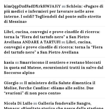
kimQqpDzdFadDXrkHWJAJiY
su
Schlein: «Pagare di
più medici e infermieri per lavorare nelle aree
interne. I soldi? Togliendoli dal ponte sullo stretto
di Messina»
Libri, cucina, convegni e prove cinofile di ricerca:
torna la “Fiera del tartufo nero” a San Pietro
Avellana ANDARE A TARTUFI
su
Libri, cucina,
convegni e prove cinofile di ricerca: torna la “Fiera
del tartufo nero” a San Pietro Avellana
kasia
su
Smarriscono il sentiero e restano bloccati
in quota sul Matese, escursionisti tratti in salvo dal
Soccorso alpino
Giorgio
su
Il ministero della Salute dimentica il
Molise, Forche Caudine: «Siamo alle solite. Due
“svarioni” di non poco conto»
Nicola Di Lullo
su
Galleria fondovalle Sangro,
Monaco: «Risultato storico che nasce dalla stagione