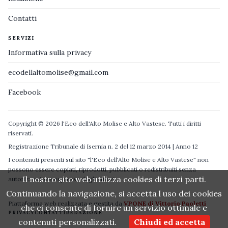
Contatti
SERVIZI
Informativa sulla privacy
ecodellaltomolise@gmail.com
Facebook
Copyright © 2026 l'Eco dell'Alto Molise e Alto Vastese. Tutti i diritti
riservati.
Registrazione Tribunale di Isernia n. 2 del 12 marzo 2014 | Anno 12
I contenuti presenti sul sito "l'Eco dell'Alto Molise e Alto Vastese" non
possono essere copiati, riprodotti, pubblicati o redistribuiti senza
Il nostro sito web utilizza cookies di terzi parti.
autorizzazione espressa degli autori.
Continuando la navigazione, si accetta l uso dei cookies
Piattaforma web realizzata e gestita da
VPONE di Vittorio Paoletti
che ci consente di fornire un servizio ottimale e
PRIVACY
CONTATTI
REDAZIONE
contenuti personalizzati.
Chiudi ed accetta