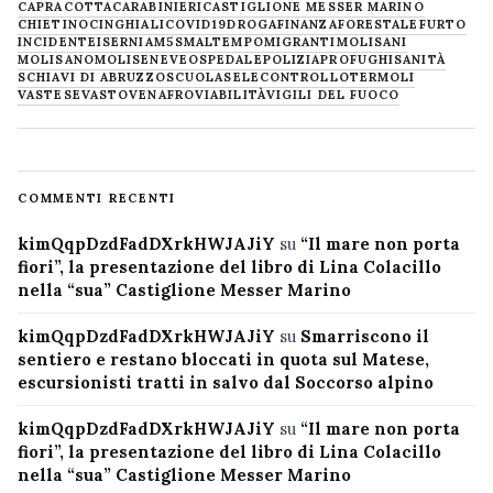
CAPRACOTTA
CARABINIERI
CASTIGLIONE MESSER MARINO
CHIETINO
CINGHIALI
COVID19
DROGA
FINANZA
FORESTALE
FURTO
INCIDENTE
ISERNIA
M5S
MALTEMPO
MIGRANTI
MOLISANI
MOLISANO
MOLISE
NEVE
OSPEDALE
POLIZIA
PROFUGHI
SANITÀ
SCHIAVI DI ABRUZZO
SCUOLA
SELECONTROLLO
TERMOLI
VASTESE
VASTO
VENAFRO
VIABILITÀ
VIGILI DEL FUOCO
COMMENTI RECENTI
kimQqpDzdFadDXrkHWJAJiY
su
“Il mare non porta
fiori”, la presentazione del libro di Lina Colacillo
nella “sua” Castiglione Messer Marino
kimQqpDzdFadDXrkHWJAJiY
su
Smarriscono il
sentiero e restano bloccati in quota sul Matese,
escursionisti tratti in salvo dal Soccorso alpino
kimQqpDzdFadDXrkHWJAJiY
su
“Il mare non porta
fiori”, la presentazione del libro di Lina Colacillo
nella “sua” Castiglione Messer Marino