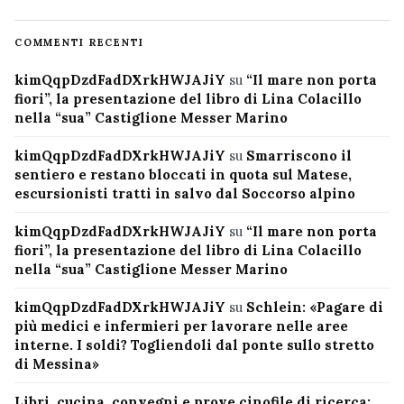
COMMENTI RECENTI
kimQqpDzdFadDXrkHWJAJiY
su
“Il mare non porta
fiori”, la presentazione del libro di Lina Colacillo
nella “sua” Castiglione Messer Marino
kimQqpDzdFadDXrkHWJAJiY
su
Smarriscono il
sentiero e restano bloccati in quota sul Matese,
escursionisti tratti in salvo dal Soccorso alpino
kimQqpDzdFadDXrkHWJAJiY
su
“Il mare non porta
fiori”, la presentazione del libro di Lina Colacillo
nella “sua” Castiglione Messer Marino
kimQqpDzdFadDXrkHWJAJiY
su
Schlein: «Pagare di
più medici e infermieri per lavorare nelle aree
interne. I soldi? Togliendoli dal ponte sullo stretto
di Messina»
Libri, cucina, convegni e prove cinofile di ricerca: