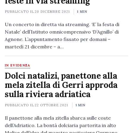
feste in via streaming
PUBBLICATO IL
20 DICEMBRE 2021
1 MIN
Un concerto in diretta via streaming. ‘E’ la festa di
Natale’ dell’Istituto omnicomprensivo ‘D’Agnillo’ di
Agnone. L’appuntamento fissato per domani –
martedì 21 dicembre – a…
IN EVIDENZA
Dolci natalizi, panettone alla
mela zitella di Gerri approda
sulla riviera adriatica
PUBBLICATO IL
22 OTTOBRE 2021
1 MIN
Il panettone alla mela zitella sbarca sulle coste
dell’Adriatico. La bontà dolciaria partorita in alto
Molise dall’idea del maestro pasticciere Germano