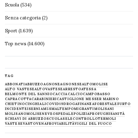
Scuola
(534)
Senza categoria
(2)
Sport
(1.639)
Top news
(14.600)
TAG
ABBONATI
ABRUZZO
AGNONE
AGNONESE
ALTOMOLISE
ALTO VASTESE
ALTOVASTESE
ARRESTO
ATESSA
BELMONTE DEL SANNIO
CACCIA
CALCIO
CAMPOBASSO
CAPRACOTTA
CARABINIERI
CASTIGLIONE MESSER MARINO
CHIETINO
CINGHIALI
COVID19
DROGA
FINANZA
FORESTALE
FURTO
INCIDENTE
ISERNIA
M5S
MALTEMPO
MIGRANTI
MOLISANI
MOLISANO
MOLISE
NEVE
OSPEDALE
POLIZIA
PROFUGHI
SANITÀ
SCHIAVI DI ABRUZZO
SCUOLA
SELECONTROLLO
TERMOLI
VASTESE
VASTO
VENAFRO
VIABILITÀ
VIGILI DEL FUOCO