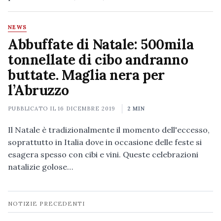
NEWS
Abbuffate di Natale: 500mila
tonnellate di cibo andranno
buttate. Maglia nera per
l’Abruzzo
PUBBLICATO IL
16 DICEMBRE 2019
2 MIN
Il Natale è tradizionalmente il momento dell'eccesso,
soprattutto in Italia dove in occasione delle feste si
esagera spesso con cibi e vini. Queste celebrazioni
natalizie golose…
Navigazione
NOTIZIE PRECEDENTI
notizie