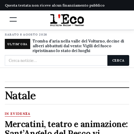
Questa testata non riceve alcun finanziamento pubblico
SABATO 8 AGOSTO 2026
Tromba d'aria nella valle del Volturno, decine di
ULTIM'ORA
alberi abbattuti dal vento: Vigili del fuoco
ripristinano lo stato dei luoghi
Cerca
CERCA
nel
sito
Natale
IN EVIDENZA
Mercatini, teatro e animazione:
Sant’Angelo del Pesco vi