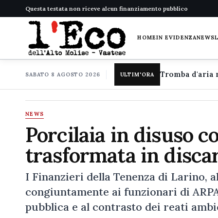
Questa testata non riceve alcun finanziamento pubblico
HOME
IN EVIDENZA
NEWS
SABATO 8 AGOSTO 2026
ULTIM'ORA
NEWS
Porcilaia in disuso c
trasformata in disca
I Finanzieri della Tenenza di Larino, a
congiuntamente ai funzionari di ARPA M
pubblica e al contrasto dei reati amb