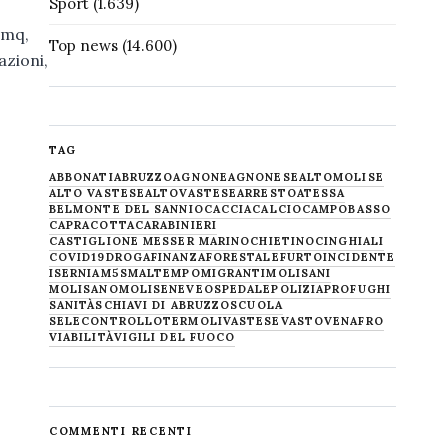
Sport
(1.639)
 mq,
Top news
(14.600)
zioni,
TAG
ABBONATI
ABRUZZO
AGNONE
AGNONESE
ALTOMOLISE
ALTO VASTESE
ALTOVASTESE
ARRESTO
ATESSA
BELMONTE DEL SANNIO
CACCIA
CALCIO
CAMPOBASSO
CAPRACOTTA
CARABINIERI
CASTIGLIONE MESSER MARINO
CHIETINO
CINGHIALI
COVID19
DROGA
FINANZA
FORESTALE
FURTO
INCIDENTE
ISERNIA
M5S
MALTEMPO
MIGRANTI
MOLISANI
MOLISANO
MOLISE
NEVE
OSPEDALE
POLIZIA
PROFUGHI
SANITÀ
SCHIAVI DI ABRUZZO
SCUOLA
SELECONTROLLO
TERMOLI
VASTESE
VASTO
VENAFRO
VIABILITÀ
VIGILI DEL FUOCO
COMMENTI RECENTI