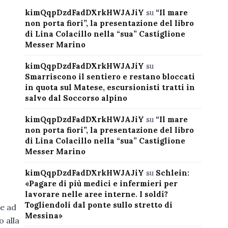
kimQqpDzdFadDXrkHWJAJiY
su
“Il mare
non porta fiori”, la presentazione del libro
di Lina Colacillo nella “sua” Castiglione
Messer Marino
kimQqpDzdFadDXrkHWJAJiY
su
Smarriscono il sentiero e restano bloccati
in quota sul Matese, escursionisti tratti in
salvo dal Soccorso alpino
kimQqpDzdFadDXrkHWJAJiY
su
“Il mare
non porta fiori”, la presentazione del libro
di Lina Colacillo nella “sua” Castiglione
Messer Marino
kimQqpDzdFadDXrkHWJAJiY
su
Schlein:
«Pagare di più medici e infermieri per
lavorare nelle aree interne. I soldi?
Togliendoli dal ponte sullo stretto di
te ad
Messina»
 alla