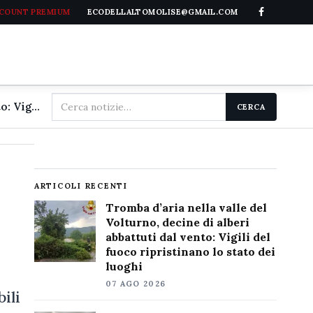
CCOUNT PREMIUM
ECODELLALTOMOLISE@GMAIL.COM
Cerca
Tromba d'aria nella valle del Volturno, decine di alberi abbattuti dal vento: Vigili del fuoco ripristinano lo stato dei luoghi
CERCA
nel
sito
ARTICOLI RECENTI
Tromba d’aria nella valle del
Volturno, decine di alberi
abbattuti dal vento: Vigili del
fuoco ripristinano lo stato dei
luoghi
07 AGO 2026
ili