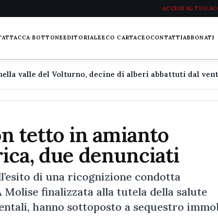
ACCEDI AL TUO A
L'ATTACCA BOTTONE
EDITORIALE
ECO CARTACEO
CONTATTI
ABBONATI
on tetto in amianto
rica, due denunciati
ll’esito di una ricognizione condotta
olise finalizzata alla tutela della salute
ientali, hanno sottoposto a sequestro immob