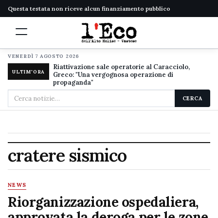
Questa testata non riceve alcun finanziamento pubblico
VENERDÌ 7 AGOSTO 2026
Riattivazione sale operatorie al Caracciolo,
ULTIM'ORA
Greco: "Una vergognosa operazione di
propaganda"
Cerca
CERCA
nel
sito
cratere sismico
NEWS
Riorganizzazione ospedaliera,
approvata la deroga per le zone