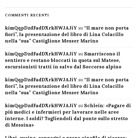
COMMENTI RECENTI
kimQqpDzdFadDXrkHWJAJiY
su
“Il mare non porta
fiori”, la presentazione del libro di Lina Colacillo
nella “sua” Castiglione Messer Marino
kimQqpDzdFadDXrkHWJAJiY
su
Smarriscono il
sentiero e restano bloccati in quota sul Matese,
escursionisti tratti in salvo dal Soccorso alpino
kimQqpDzdFadDXrkHWJAJiY
su
“Il mare non porta
fiori”, la presentazione del libro di Lina Colacillo
nella “sua” Castiglione Messer Marino
kimQqpDzdFadDXrkHWJAJiY
su
Schlein: «Pagare di
più medici e infermieri per lavorare nelle aree
interne. I soldi? Togliendoli dal ponte sullo stretto
di Messina»
Libri, cucina, convegni e prove cinofile di ricerca: