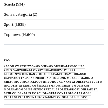
Scuola
(534)
Senza categoria
(2)
Sport
(1.639)
Top news
(14.600)
TAG
ABBONATI
ABRUZZO
AGNONE
AGNONESE
ALTOMOLISE
ALTO VASTESE
ALTOVASTESE
ARRESTO
ATESSA
BELMONTE DEL SANNIO
CACCIA
CALCIO
CAMPOBASSO
CAPRACOTTA
CARABINIERI
CASTIGLIONE MESSER MARINO
CHIETINO
CINGHIALI
COVID19
DROGA
FINANZA
FORESTALE
FURTO
INCIDENTE
ISERNIA
M5S
MALTEMPO
MIGRANTI
MOLISANI
MOLISANO
MOLISE
NEVE
OSPEDALE
POLIZIA
PROFUGHI
SANITÀ
SCHIAVI DI ABRUZZO
SCUOLA
SELECONTROLLO
TERMOLI
VASTESE
VASTO
VENAFRO
VIABILITÀ
VIGILI DEL FUOCO