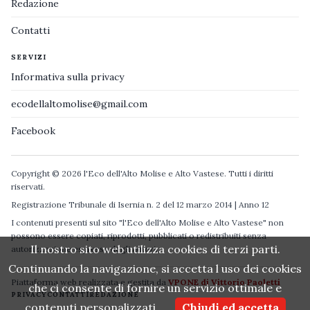
Redazione
Contatti
SERVIZI
Informativa sulla privacy
ecodellaltomolise@gmail.com
Facebook
Copyright © 2026 l'Eco dell'Alto Molise e Alto Vastese. Tutti i diritti
riservati.
Registrazione Tribunale di Isernia n. 2 del 12 marzo 2014 | Anno 12
I contenuti presenti sul sito "l'Eco dell'Alto Molise e Alto Vastese" non
possono essere copiati, riprodotti, pubblicati o redistribuiti senza
Il nostro sito web utilizza cookies di terzi parti.
autorizzazione espressa degli autori.
Continuando la navigazione, si accetta l uso dei cookies
Piattaforma web realizzata e gestita da
VPONE di Vittorio Paoletti
che ci consente di fornire un servizio ottimale e
PRIVACY
CONTATTI
REDAZIONE
contenuti personalizzati.
Chiudi ed accetta