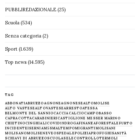
PUBBLIREDAZIONALE
(25)
Scuola
(534)
Senza categoria
(2)
Sport
(1.639)
Top news
(14.595)
TAG
ABBONATI
ABRUZZO
AGNONE
AGNONESE
ALTOMOLISE
ALTO VASTESE
ALTOVASTESE
ARRESTO
ATESSA
BELMONTE DEL SANNIO
CACCIA
CALCIO
CAMPOBASSO
CAPRACOTTA
CARABINIERI
CASTIGLIONE MESSER MARINO
CHIETINO
CINGHIALI
COVID19
DROGA
FINANZA
FORESTALE
FURTO
INCIDENTE
ISERNIA
M5S
MALTEMPO
MIGRANTI
MOLISANI
MOLISANO
MOLISE
NEVE
OSPEDALE
POLIZIA
PROFUGHI
SANITÀ
SCHIAVI DI ABRUZZO
SCUOLA
SELECONTROLLO
TERMOLI