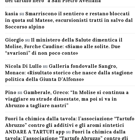
del tartufo nero” a San Pietro Avellana
kasia
su
Smarriscono il sentiero e restano bloccati
in quota sul Matese, escursionisti tratti in salvo dal
Soccorso alpino
Giorgio
su
Il ministero della Salute dimentica il
Molise, Forche Caudine: «Siamo alle solite. Due
“svarioni” di non poco conto»
Nicola Di Lullo
su
Galleria fondovalle Sangro,
Monaco: «Risultato storico che nasce dalla stagione
politica della Giunta D’Alfonso»
Pino
su
Gamberale, Greco: “In Molise si continua a
viaggiare su strade dissestate, ma poi si va in
Abruzzo a tagliare nastri”
Fuori la chimica dalla tavola: l’associazione “Tartufo
Abruzzo” contro gli additivi e gli aromi sintetici
ANDARE A TARTUFI app
su
Fuori la chimica dalla
tavola: l’associazione “Tartufo Abruzzo” contro gli