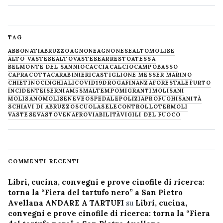
TAG
ABBONATI
ABRUZZO
AGNONE
AGNONESE
ALTOMOLISE
ALTO VASTESE
ALTOVASTESE
ARRESTO
ATESSA
BELMONTE DEL SANNIO
CACCIA
CALCIO
CAMPOBASSO
CAPRACOTTA
CARABINIERI
CASTIGLIONE MESSER MARINO
CHIETINO
CINGHIALI
COVID19
DROGA
FINANZA
FORESTALE
FURTO
INCIDENTE
ISERNIA
M5S
MALTEMPO
MIGRANTI
MOLISANI
MOLISANO
MOLISE
NEVE
OSPEDALE
POLIZIA
PROFUGHI
SANITÀ
SCHIAVI DI ABRUZZO
SCUOLA
SELECONTROLLO
TERMOLI
VASTESE
VASTO
VENAFRO
VIABILITÀ
VIGILI DEL FUOCO
COMMENTI RECENTI
Libri, cucina, convegni e prove cinofile di ricerca:
torna la “Fiera del tartufo nero” a San Pietro
Avellana ANDARE A TARTUFI
su
Libri, cucina,
convegni e prove cinofile di ricerca: torna la “Fiera