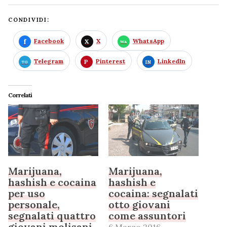
CONDIVIDI:
Facebook
X
WhatsApp
Telegram
Pinterest
LinkedIn
Correlati
Marijuana,
Marijuana,
hashish e cocaina
hashish e
per uso
cocaina: segnalati
personale,
otto giovani
segnalati quattro
come assuntori
giovani molisani
6 Marzo 2016