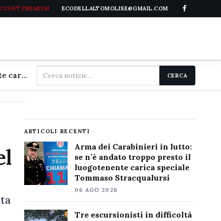
CCOUNT PREMIUM
ECODELLALTOMOLISE@GMAIL.COM
Cerca
Arma dei Carabinieri in lutto: se n'è andato troppo presto il luogotenente carica speciale Tommaso Stracqualursi
CERCA
nel
sito
ARTICOLI RECENTI
Arma dei Carabinieri in lutto:
el
se n’è andato troppo presto il
luogotenente carica speciale
Tommaso Stracqualursi
06 AGO 2026
nta
Tre escursionisti in difficoltà