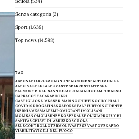
Scuola
(534)
Senza categoria
(2)
Sport
(1.639)
Top news
(14.598)
TAG
ABBONATI
ABRUZZO
AGNONE
AGNONESE
ALTOMOLISE
ALTO VASTESE
ALTOVASTESE
ARRESTO
ATESSA
BELMONTE DEL SANNIO
CACCIA
CALCIO
CAMPOBASSO
CAPRACOTTA
CARABINIERI
CASTIGLIONE MESSER MARINO
CHIETINO
CINGHIALI
COVID19
DROGA
FINANZA
FORESTALE
FURTO
INCIDENTE
ISERNIA
M5S
MALTEMPO
MIGRANTI
MOLISANI
MOLISANO
MOLISE
NEVE
OSPEDALE
POLIZIA
PROFUGHI
SANITÀ
SCHIAVI DI ABRUZZO
SCUOLA
SELECONTROLLO
TERMOLI
VASTESE
VASTO
VENAFRO
VIABILITÀ
VIGILI DEL FUOCO