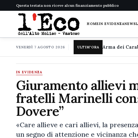
Questa testata non riceve alcun finanziamento pubblico
HOME
IN EVIDENZA
NEWS
VENERDÌ 7 AGOSTO 2026
ULTIM'ORA
IN EVIDENZA
Giuramento allievi ma
fratelli Marinelli c
Dovere”
«Care allieve e cari allievi, la prese
un segno di attenzione e vicinanza ch