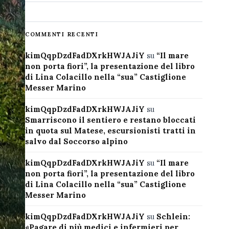
COMMENTI RECENTI
kimQqpDzdFadDXrkHWJAJiY
su
“Il mare
non porta fiori”, la presentazione del libro
di Lina Colacillo nella “sua” Castiglione
Messer Marino
kimQqpDzdFadDXrkHWJAJiY
su
Smarriscono il sentiero e restano bloccati
in quota sul Matese, escursionisti tratti in
salvo dal Soccorso alpino
kimQqpDzdFadDXrkHWJAJiY
su
“Il mare
non porta fiori”, la presentazione del libro
di Lina Colacillo nella “sua” Castiglione
Messer Marino
kimQqpDzdFadDXrkHWJAJiY
su
Schlein:
«Pagare di più medici e infermieri per