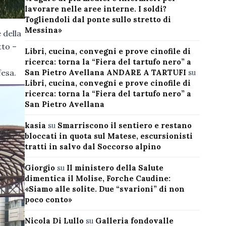
lavorare nelle aree interne. I soldi?
Togliendoli dal ponte sullo stretto di
Messina»
 della
tto –
Libri, cucina, convegni e prove cinofile di
ricerca: torna la “Fiera del tartufo nero” a
San Pietro Avellana ANDARE A TARTUFI
su
fesa.
Libri, cucina, convegni e prove cinofile di
ricerca: torna la “Fiera del tartufo nero” a
San Pietro Avellana
kasia
su
Smarriscono il sentiero e restano
bloccati in quota sul Matese, escursionisti
tratti in salvo dal Soccorso alpino
Giorgio
su
Il ministero della Salute
dimentica il Molise, Forche Caudine:
«Siamo alle solite. Due “svarioni” di non
poco conto»
Nicola Di Lullo
su
Galleria fondovalle