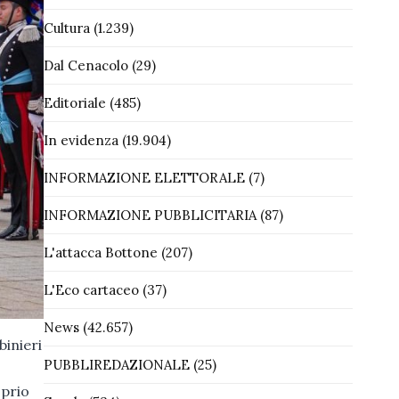
Cultura
(1.239)
Dal Cenacolo
(29)
Editoriale
(485)
In evidenza
(19.904)
INFORMAZIONE ELETTORALE
(7)
INFORMAZIONE PUBBLICITARIA
(87)
L'attacca Bottone
(207)
L'Eco cartaceo
(37)
News
(42.657)
binieri
PUBBLIREDAZIONALE
(25)
oprio