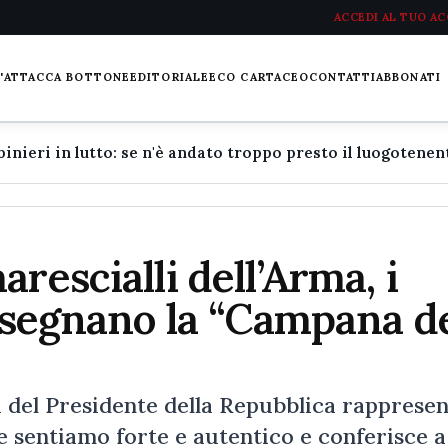
ACCEDI AL TUO A
L'ATTACCA BOTTONE
EDITORIALE
ECO CARTACEO
CONTATTI
ABBONATI
rescialli dell’Arma, i
onsegnano la “Campana d
nza del Presidente della Repubblica rapprese
e sentiamo forte e autentico e conferisce a