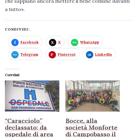
che sappiano ancora mettere il bene comune davanti
a tutto».
CONDIVIDI:
Facebook
X
WhatsApp
Telegram
Pinterest
LinkedIn
Correlati
“Caracciolo”
Bocce, alla
declassato: da
società Monforte
ospedale di area
di Campobasso il