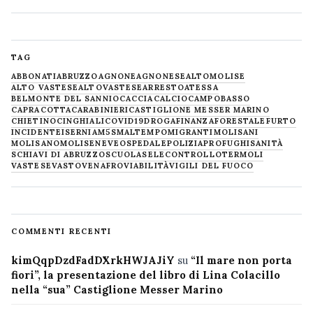
TAG
ABBONATI
ABRUZZO
AGNONE
AGNONESE
ALTOMOLISE
ALTO VASTESE
ALTOVASTESE
ARRESTO
ATESSA
BELMONTE DEL SANNIO
CACCIA
CALCIO
CAMPOBASSO
CAPRACOTTA
CARABINIERI
CASTIGLIONE MESSER MARINO
CHIETINO
CINGHIALI
COVID19
DROGA
FINANZA
FORESTALE
FURTO
INCIDENTE
ISERNIA
M5S
MALTEMPO
MIGRANTI
MOLISANI
MOLISANO
MOLISE
NEVE
OSPEDALE
POLIZIA
PROFUGHI
SANITÀ
SCHIAVI DI ABRUZZO
SCUOLA
SELECONTROLLO
TERMOLI
VASTESE
VASTO
VENAFRO
VIABILITÀ
VIGILI DEL FUOCO
COMMENTI RECENTI
kimQqpDzdFadDXrkHWJAJiY
su
“Il mare non porta
fiori”, la presentazione del libro di Lina Colacillo
nella “sua” Castiglione Messer Marino