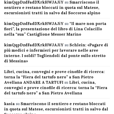
kimQqpDzdFadDXrkHWJAJiY
su
Smarriscono il
sentiero e restano bloccati in quota sul Matese,
escursionisti tratti in salvo dal Soccorso alpino
kimQqpDzdFadDXrkHWJAJiY
su
“Il mare non porta
fiori”, la presentazione del libro di Lina Colacillo
nella “sua” Castiglione Messer Marino
kimQqpDzdFadDXrkHWJAJiY
su
Schlein: «Pagare di
più medici e infermieri per lavorare nelle aree
interne. I soldi? Togliendoli dal ponte sullo stretto
di Messina»
Libri, cucina, convegni e prove cinofile di ricerca:
torna la “Fiera del tartufo nero” a San Pietro
Avellana ANDARE A TARTUFI
su
Libri, cucina,
convegni e prove cinofile di ricerca: torna la “Fiera
del tartufo nero” a San Pietro Avellana
kasia
su
Smarriscono il sentiero e restano bloccati
in quota sul Matese, escursionisti tratti in salvo dal