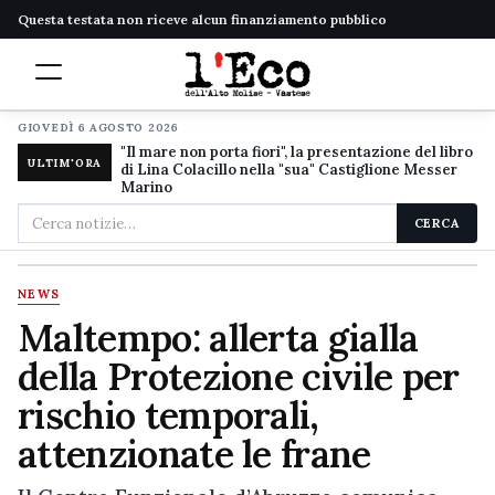
Questa testata non riceve alcun finanziamento pubblico
GIOVEDÌ 6 AGOSTO 2026
"Il mare non porta fiori", la presentazione del libro
ULTIM'ORA
di Lina Colacillo nella "sua" Castiglione Messer
Marino
Cerca
CERCA
nel
sito
NEWS
Maltempo: allerta gialla
della Protezione civile per
rischio temporali,
attenzionate le frane