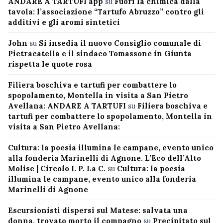
ANDARE A TARTUFI app
su
Fuori la chimica dalla
tavola: l’associazione “Tartufo Abruzzo” contro gli
additivi e gli aromi sintetici
John
su
Si insedia il nuovo Consiglio comunale di
Pietracatella e il sindaco Tomassone in Giunta
rispetta le quote rosa
Filiera boschiva e tartufi per combattere lo
spopolamento, Montella in visita a San Pietro
Avellana: ANDARE A TARTUFI
su
Filiera boschiva e
tartufi per combattere lo spopolamento, Montella in
visita a San Pietro Avellana:
Cultura: la poesia illumina le campane, evento unico
alla fonderia Marinelli di Agnone. L’Eco dell’Alto
Molise | Circolo I. P. La C.
su
Cultura: la poesia
illumina le campane, evento unico alla fonderia
Marinelli di Agnone
Escursionisti dispersi sul Matese: salvata una
donna, trovato morto il compagno
su
Precipitato sul