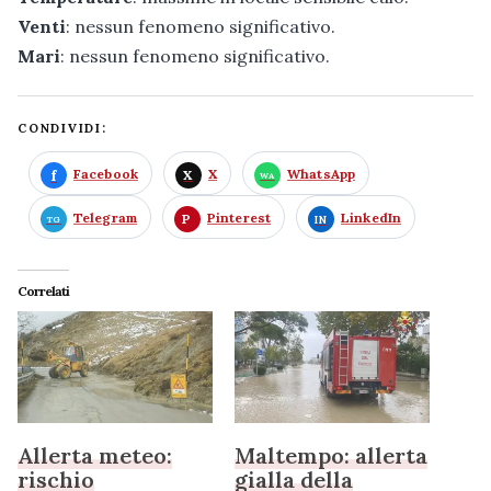
Venti
: nessun fenomeno significativo.
Mari
: nessun fenomeno significativo.
CONDIVIDI:
Facebook
X
WhatsApp
Telegram
Pinterest
LinkedIn
Correlati
Allerta meteo:
Maltempo: allerta
rischio
gialla della