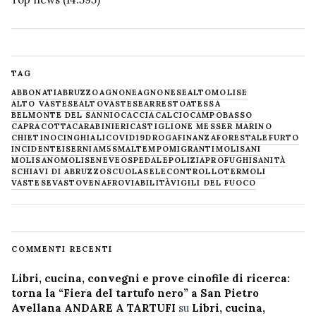
TAG
ABBONATI
ABRUZZO
AGNONE
AGNONESE
ALTOMOLISE
ALTO VASTESE
ALTOVASTESE
ARRESTO
ATESSA
BELMONTE DEL SANNIO
CACCIA
CALCIO
CAMPOBASSO
CAPRACOTTA
CARABINIERI
CASTIGLIONE MESSER MARINO
CHIETINO
CINGHIALI
COVID19
DROGA
FINANZA
FORESTALE
FURTO
INCIDENTE
ISERNIA
M5S
MALTEMPO
MIGRANTI
MOLISANI
MOLISANO
MOLISE
NEVE
OSPEDALE
POLIZIA
PROFUGHI
SANITÀ
SCHIAVI DI ABRUZZO
SCUOLA
SELECONTROLLO
TERMOLI
VASTESE
VASTO
VENAFRO
VIABILITÀ
VIGILI DEL FUOCO
COMMENTI RECENTI
Libri, cucina, convegni e prove cinofile di ricerca:
torna la “Fiera del tartufo nero” a San Pietro
Avellana ANDARE A TARTUFI
su
Libri, cucina,