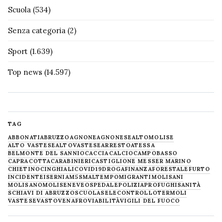
Scuola
(534)
Senza categoria
(2)
Sport
(1.639)
Top news
(14.597)
TAG
ABBONATI
ABRUZZO
AGNONE
AGNONESE
ALTOMOLISE
ALTO VASTESE
ALTOVASTESE
ARRESTO
ATESSA
BELMONTE DEL SANNIO
CACCIA
CALCIO
CAMPOBASSO
CAPRACOTTA
CARABINIERI
CASTIGLIONE MESSER MARINO
CHIETINO
CINGHIALI
COVID19
DROGA
FINANZA
FORESTALE
FURTO
INCIDENTE
ISERNIA
M5S
MALTEMPO
MIGRANTI
MOLISANI
MOLISANO
MOLISE
NEVE
OSPEDALE
POLIZIA
PROFUGHI
SANITÀ
SCHIAVI DI ABRUZZO
SCUOLA
SELECONTROLLO
TERMOLI
VASTESE
VASTO
VENAFRO
VIABILITÀ
VIGILI DEL FUOCO