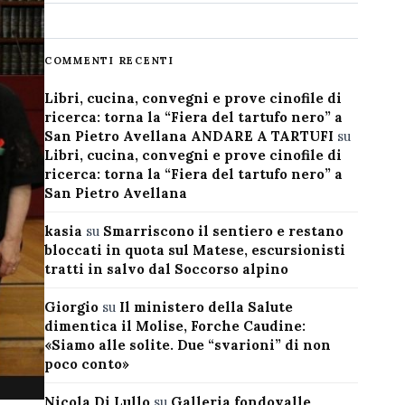
COMMENTI RECENTI
Libri, cucina, convegni e prove cinofile di
ricerca: torna la “Fiera del tartufo nero” a
San Pietro Avellana ANDARE A TARTUFI
su
Libri, cucina, convegni e prove cinofile di
ricerca: torna la “Fiera del tartufo nero” a
San Pietro Avellana
kasia
su
Smarriscono il sentiero e restano
bloccati in quota sul Matese, escursionisti
tratti in salvo dal Soccorso alpino
Giorgio
su
Il ministero della Salute
dimentica il Molise, Forche Caudine:
«Siamo alle solite. Due “svarioni” di non
poco conto»
Nicola Di Lullo
su
Galleria fondovalle