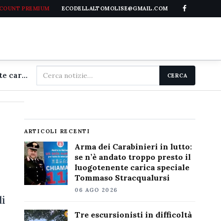
CCOUNT PREMIUM
ECODELLALTOMOLISE@GMAIL.COM
Cerca
Arma dei Carabinieri in lutto: se n'è andato troppo presto il luogotenente carica speciale Tommaso Stracqualursi
CERCA
nel
sito
ARTICOLI RECENTI
Arma dei Carabinieri in lutto:
se n’è andato troppo presto il
luogotenente carica speciale
Tommaso Stracqualursi
06 AGO 2026
di
Tre escursionisti in difficoltà