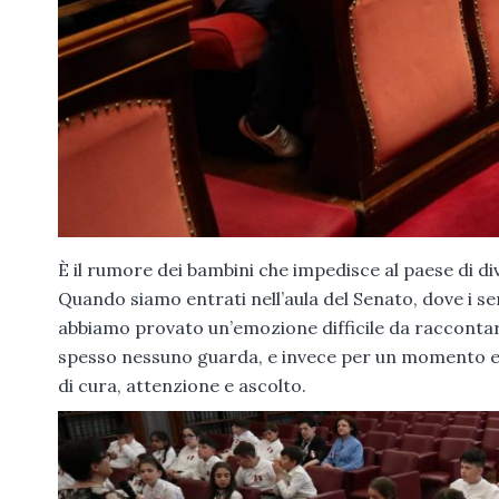
È il rumore dei bambini che impedisce al paese di div
Quando siamo entrati nell’aula del Senato, dove i s
abbiamo provato un’emozione difficile da racconta
spesso nessuno guarda, e invece per un momento er
di cura, attenzione e ascolto.