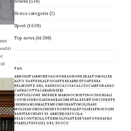
Scuola
(534)
Senza categoria
(2)
Sport
(1.639)
Top news
(14.598)
nei
ostri
re
zzi
TAG
ABBONATI
ABRUZZO
AGNONE
AGNONESE
ALTOMOLISE
ALTO VASTESE
ALTOVASTESE
ARRESTO
ATESSA
BELMONTE DEL SANNIO
CACCIA
CALCIO
CAMPOBASSO
CAPRACOTTA
CARABINIERI
CASTIGLIONE MESSER MARINO
CHIETINO
CINGHIALI
COVID19
DROGA
FINANZA
FORESTALE
FURTO
INCIDENTE
ISERNIA
M5S
MALTEMPO
MIGRANTI
MOLISANI
MOLISANO
MOLISE
NEVE
OSPEDALE
POLIZIA
PROFUGHI
SANITÀ
SCHIAVI DI ABRUZZO
SCUOLA
SELECONTROLLO
TERMOLI
VASTESE
VASTO
VENAFRO
VIABILITÀ
VIGILI DEL FUOCO