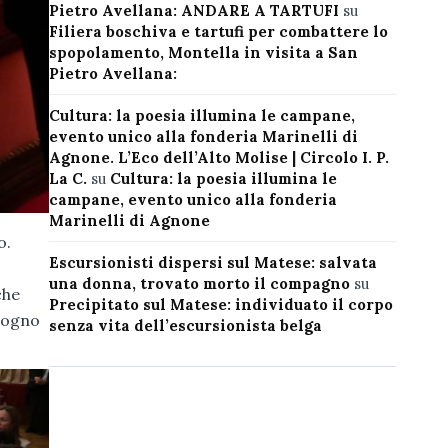
Pietro Avellana: ANDARE A TARTUFI
su
Filiera boschiva e tartufi per combattere lo
spopolamento, Montella in visita a San
Pietro Avellana:
Cultura: la poesia illumina le campane,
evento unico alla fonderia Marinelli di
Agnone. L’Eco dell’Alto Molise | Circolo I. P.
La C.
su
Cultura: la poesia illumina le
campane, evento unico alla fonderia
Marinelli di Agnone
o.
Escursionisti dispersi sul Matese: salvata
una donna, trovato morto il compagno
su
che
Precipitato sul Matese: individuato il corpo
sogno
senza vita dell’escursionista belga