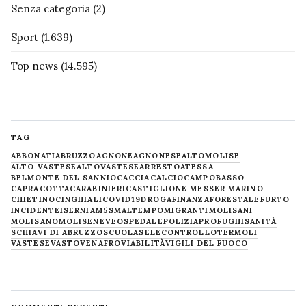
Senza categoria
(2)
Sport
(1.639)
Top news
(14.595)
TAG
ABBONATI
ABRUZZO
AGNONE
AGNONESE
ALTOMOLISE
ALTO VASTESE
ALTOVASTESE
ARRESTO
ATESSA
BELMONTE DEL SANNIO
CACCIA
CALCIO
CAMPOBASSO
CAPRACOTTA
CARABINIERI
CASTIGLIONE MESSER MARINO
CHIETINO
CINGHIALI
COVID19
DROGA
FINANZA
FORESTALE
FURTO
INCIDENTE
ISERNIA
M5S
MALTEMPO
MIGRANTI
MOLISANI
MOLISANO
MOLISE
NEVE
OSPEDALE
POLIZIA
PROFUGHI
SANITÀ
SCHIAVI DI ABRUZZO
SCUOLA
SELECONTROLLO
TERMOLI
VASTESE
VASTO
VENAFRO
VIABILITÀ
VIGILI DEL FUOCO