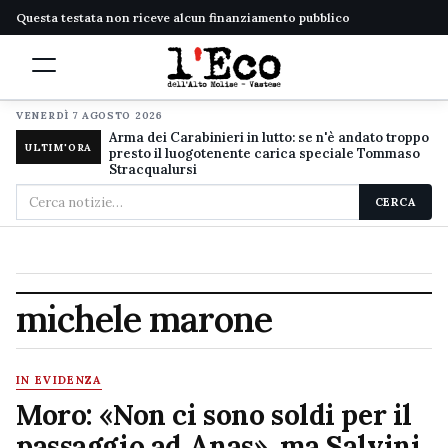
Questa testata non riceve alcun finanziamento pubblico
VENERDÌ 7 AGOSTO 2026
Arma dei Carabinieri in lutto: se n'è andato troppo
ULTIM'ORA
presto il luogotenente carica speciale Tommaso
Stracqualursi
Cerca
CERCA
nel
sito
michele marone
IN EVIDENZA
Moro: «Non ci sono soldi per il
passaggio ad Anas», ma Salvini