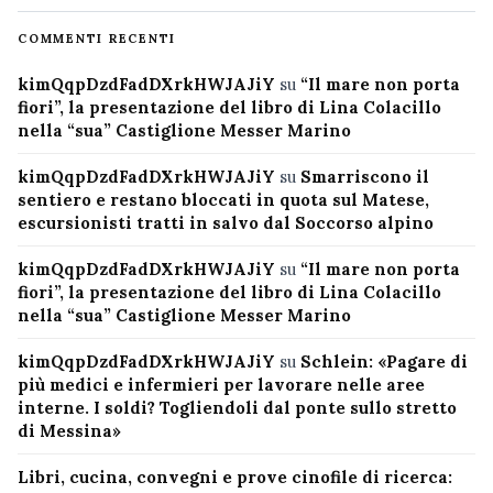
COMMENTI RECENTI
kimQqpDzdFadDXrkHWJAJiY
su
“Il mare non porta
fiori”, la presentazione del libro di Lina Colacillo
nella “sua” Castiglione Messer Marino
kimQqpDzdFadDXrkHWJAJiY
su
Smarriscono il
sentiero e restano bloccati in quota sul Matese,
escursionisti tratti in salvo dal Soccorso alpino
kimQqpDzdFadDXrkHWJAJiY
su
“Il mare non porta
fiori”, la presentazione del libro di Lina Colacillo
nella “sua” Castiglione Messer Marino
kimQqpDzdFadDXrkHWJAJiY
su
Schlein: «Pagare di
più medici e infermieri per lavorare nelle aree
interne. I soldi? Togliendoli dal ponte sullo stretto
di Messina»
Libri, cucina, convegni e prove cinofile di ricerca: