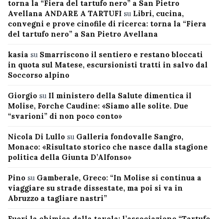
torna la “Fiera del tartufo nero” a San Pietro
Avellana ANDARE A TARTUFI
su
Libri, cucina,
convegni e prove cinofile di ricerca: torna la “Fiera
del tartufo nero” a San Pietro Avellana
kasia
su
Smarriscono il sentiero e restano bloccati
in quota sul Matese, escursionisti tratti in salvo dal
Soccorso alpino
Giorgio
su
Il ministero della Salute dimentica il
Molise, Forche Caudine: «Siamo alle solite. Due
“svarioni” di non poco conto»
Nicola Di Lullo
su
Galleria fondovalle Sangro,
Monaco: «Risultato storico che nasce dalla stagione
politica della Giunta D’Alfonso»
Pino
su
Gamberale, Greco: “In Molise si continua a
viaggiare su strade dissestate, ma poi si va in
Abruzzo a tagliare nastri”
Fuori la chimica dalla tavola: l’associazione “Tartufo