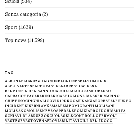
Scuola
(534)
Senza categoria
(2)
Sport
(1.639)
Top news
(14.598)
TAG
ABBONATI
ABRUZZO
AGNONE
AGNONESE
ALTOMOLISE
ALTO VASTESE
ALTOVASTESE
ARRESTO
ATESSA
BELMONTE DEL SANNIO
CACCIA
CALCIO
CAMPOBASSO
CAPRACOTTA
CARABINIERI
CASTIGLIONE MESSER MARINO
CHIETINO
CINGHIALI
COVID19
DROGA
FINANZA
FORESTALE
FURTO
INCIDENTE
ISERNIA
M5S
MALTEMPO
MIGRANTI
MOLISANI
MOLISANO
MOLISE
NEVE
OSPEDALE
POLIZIA
PROFUGHI
SANITÀ
SCHIAVI DI ABRUZZO
SCUOLA
SELECONTROLLO
TERMOLI
VASTESE
VASTO
VENAFRO
VIABILITÀ
VIGILI DEL FUOCO