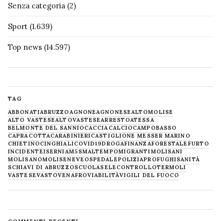
Senza categoria
(2)
Sport
(1.639)
Top news
(14.597)
TAG
ABBONATI
ABRUZZO
AGNONE
AGNONESE
ALTOMOLISE
ALTO VASTESE
ALTOVASTESE
ARRESTO
ATESSA
BELMONTE DEL SANNIO
CACCIA
CALCIO
CAMPOBASSO
CAPRACOTTA
CARABINIERI
CASTIGLIONE MESSER MARINO
CHIETINO
CINGHIALI
COVID19
DROGA
FINANZA
FORESTALE
FURTO
INCIDENTE
ISERNIA
M5S
MALTEMPO
MIGRANTI
MOLISANI
MOLISANO
MOLISE
NEVE
OSPEDALE
POLIZIA
PROFUGHI
SANITÀ
SCHIAVI DI ABRUZZO
SCUOLA
SELECONTROLLO
TERMOLI
VASTESE
VASTO
VENAFRO
VIABILITÀ
VIGILI DEL FUOCO