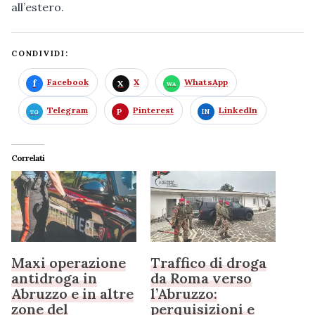
all’estero.
CONDIVIDI:
Facebook
X
WhatsApp
Telegram
Pinterest
LinkedIn
Correlati
Maxi operazione
Traffico di droga
antidroga in
da Roma verso
Abruzzo e in altre
l’Abruzzo:
zone del
perquisizioni e