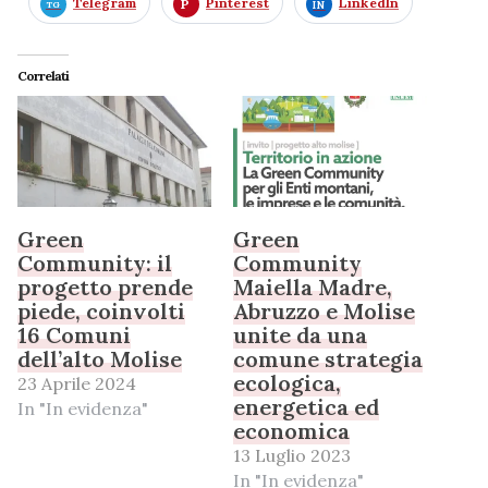
Telegram
Pinterest
LinkedIn
Correlati
Green
Green
Community: il
Community
progetto prende
Maiella Madre,
piede, coinvolti
Abruzzo e Molise
16 Comuni
unite da una
dell’alto Molise
comune strategia
ecologica,
23 Aprile 2024
energetica ed
In "In evidenza"
economica
13 Luglio 2023
In "In evidenza"