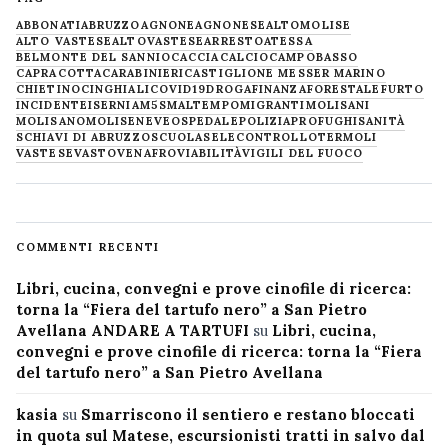
ABBONATI
ABRUZZO
AGNONE
AGNONESE
ALTOMOLISE
ALTO VASTESE
ALTOVASTESE
ARRESTO
ATESSA
BELMONTE DEL SANNIO
CACCIA
CALCIO
CAMPOBASSO
CAPRACOTTA
CARABINIERI
CASTIGLIONE MESSER MARINO
CHIETINO
CINGHIALI
COVID19
DROGA
FINANZA
FORESTALE
FURTO
INCIDENTE
ISERNIA
M5S
MALTEMPO
MIGRANTI
MOLISANI
MOLISANO
MOLISE
NEVE
OSPEDALE
POLIZIA
PROFUGHI
SANITÀ
SCHIAVI DI ABRUZZO
SCUOLA
SELECONTROLLO
TERMOLI
VASTESE
VASTO
VENAFRO
VIABILITÀ
VIGILI DEL FUOCO
COMMENTI RECENTI
Libri, cucina, convegni e prove cinofile di ricerca:
torna la “Fiera del tartufo nero” a San Pietro
Avellana ANDARE A TARTUFI
su
Libri, cucina,
convegni e prove cinofile di ricerca: torna la “Fiera
del tartufo nero” a San Pietro Avellana
kasia
su
Smarriscono il sentiero e restano bloccati
in quota sul Matese, escursionisti tratti in salvo dal