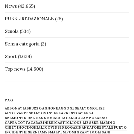
News
(42.665)
PUBBLIREDAZIONALE
(25)
Scuola
(534)
Senza categoria
(2)
Sport
(1.639)
Top news
(14.600)
TAG
ABBONATI
ABRUZZO
AGNONE
AGNONESE
ALTOMOLISE
ALTO VASTESE
ALTOVASTESE
ARRESTO
ATESSA
BELMONTE DEL SANNIO
CACCIA
CALCIO
CAMPOBASSO
CAPRACOTTA
CARABINIERI
CASTIGLIONE MESSER MARINO
CHIETINO
CINGHIALI
COVID19
DROGA
FINANZA
FORESTALE
FURTO
INCIDENTE
ISERNIA
M5S
MALTEMPO
MIGRANTI
MOLISANI