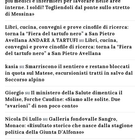
più medici e infermieri per lavorare nelle aree
interne. I soldi? Togliendoli dal ponte sullo stretto
di Messina»
Libri, cucina, convegni e prove cinofile di ricerca:
torna la “Fiera del tartufo nero” a San Pietro
Avellana ANDARE A TARTUFI
su
Libri, cucina,
convegni e prove cinofile di ricerca: torna la “Fiera
del tartufo nero” a San Pietro Avellana
kasia
su
Smarriscono il sentiero e restano bloccati
in quota sul Matese, escursionisti tratti in salvo dal
Soccorso alpino
Giorgio
su
Il ministero della Salute dimentica il
Molise, Forche Caudine: «Siamo alle solite. Due
“svarioni” di non poco conto»
Nicola Di Lullo
su
Galleria fondovalle Sangro,
Monaco: «Risultato storico che nasce dalla stagione
politica della Giunta D’Alfonso»