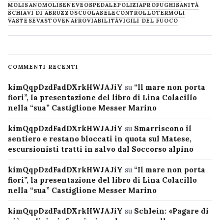
MOLISANO
MOLISE
NEVE
OSPEDALE
POLIZIA
PROFUGHI
SANITÀ
SCHIAVI DI ABRUZZO
SCUOLA
SELECONTROLLO
TERMOLI
VASTESE
VASTO
VENAFRO
VIABILITÀ
VIGILI DEL FUOCO
COMMENTI RECENTI
kimQqpDzdFadDXrkHWJAJiY
su
“Il mare non porta
fiori”, la presentazione del libro di Lina Colacillo
nella “sua” Castiglione Messer Marino
kimQqpDzdFadDXrkHWJAJiY
su
Smarriscono il
sentiero e restano bloccati in quota sul Matese,
escursionisti tratti in salvo dal Soccorso alpino
kimQqpDzdFadDXrkHWJAJiY
su
“Il mare non porta
fiori”, la presentazione del libro di Lina Colacillo
nella “sua” Castiglione Messer Marino
kimQqpDzdFadDXrkHWJAJiY
su
Schlein: «Pagare di