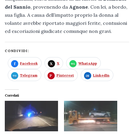
del Sannio
, provenendo da
Agnone
. Con lei, a bordo,
sua figlia. A causa dell’impatto proprio la donna al
volante avrebbe riportato maggiori ferite, contusioni
ed escoriazioni giudicate comunque non gravi.
CONDIVIDI:
Facebook
X
WhatsApp
Telegram
Pinterest
LinkedIn
Correlati