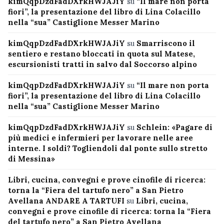
kimQqpDzdFadDXrkHWJAJiY
su
“Il mare non porta
fiori”, la presentazione del libro di Lina Colacillo
nella “sua” Castiglione Messer Marino
kimQqpDzdFadDXrkHWJAJiY
su
Smarriscono il
sentiero e restano bloccati in quota sul Matese,
escursionisti tratti in salvo dal Soccorso alpino
kimQqpDzdFadDXrkHWJAJiY
su
“Il mare non porta
fiori”, la presentazione del libro di Lina Colacillo
nella “sua” Castiglione Messer Marino
kimQqpDzdFadDXrkHWJAJiY
su
Schlein: «Pagare di
più medici e infermieri per lavorare nelle aree
interne. I soldi? Togliendoli dal ponte sullo stretto
di Messina»
Libri, cucina, convegni e prove cinofile di ricerca:
torna la “Fiera del tartufo nero” a San Pietro
Avellana ANDARE A TARTUFI
su
Libri, cucina,
convegni e prove cinofile di ricerca: torna la “Fiera
del tartufo nero” a San Pietro Avellana