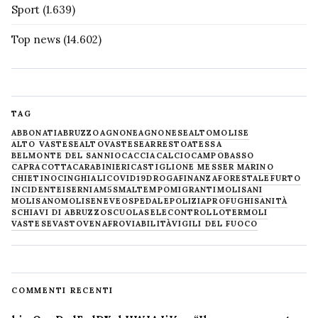
Sport
(1.639)
Top news
(14.602)
TAG
ABBONATI
ABRUZZO
AGNONE
AGNONESE
ALTOMOLISE
ALTO VASTESE
ALTOVASTESE
ARRESTO
ATESSA
BELMONTE DEL SANNIO
CACCIA
CALCIO
CAMPOBASSO
CAPRACOTTA
CARABINIERI
CASTIGLIONE MESSER MARINO
CHIETINO
CINGHIALI
COVID19
DROGA
FINANZA
FORESTALE
FURTO
INCIDENTE
ISERNIA
M5S
MALTEMPO
MIGRANTI
MOLISANI
MOLISANO
MOLISE
NEVE
OSPEDALE
POLIZIA
PROFUGHI
SANITÀ
SCHIAVI DI ABRUZZO
SCUOLA
SELECONTROLLO
TERMOLI
VASTESE
VASTO
VENAFRO
VIABILITÀ
VIGILI DEL FUOCO
COMMENTI RECENTI