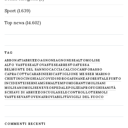
Sport
(1.639)
Top news
(14.602)
TAG
ABBONATI
ABRUZZO
AGNONE
AGNONESE
ALTOMOLISE
ALTO VASTESE
ALTOVASTESE
ARRESTO
ATESSA
BELMONTE DEL SANNIO
CACCIA
CALCIO
CAMPOBASSO
CAPRACOTTA
CARABINIERI
CASTIGLIONE MESSER MARINO
CHIETINO
CINGHIALI
COVID19
DROGA
FINANZA
FORESTALE
FURTO
INCIDENTE
ISERNIA
M5S
MALTEMPO
MIGRANTI
MOLISANI
MOLISANO
MOLISE
NEVE
OSPEDALE
POLIZIA
PROFUGHI
SANITÀ
SCHIAVI DI ABRUZZO
SCUOLA
SELECONTROLLO
TERMOLI
VASTESE
VASTO
VENAFRO
VIABILITÀ
VIGILI DEL FUOCO
COMMENTI RECENTI