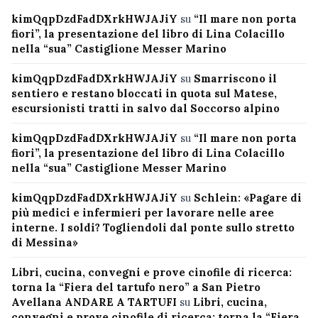
kimQqpDzdFadDXrkHWJAJiY
su
“Il mare non porta
fiori”, la presentazione del libro di Lina Colacillo
nella “sua” Castiglione Messer Marino
kimQqpDzdFadDXrkHWJAJiY
su
Smarriscono il
sentiero e restano bloccati in quota sul Matese,
escursionisti tratti in salvo dal Soccorso alpino
kimQqpDzdFadDXrkHWJAJiY
su
“Il mare non porta
fiori”, la presentazione del libro di Lina Colacillo
nella “sua” Castiglione Messer Marino
kimQqpDzdFadDXrkHWJAJiY
su
Schlein: «Pagare di
più medici e infermieri per lavorare nelle aree
interne. I soldi? Togliendoli dal ponte sullo stretto
di Messina»
Libri, cucina, convegni e prove cinofile di ricerca:
torna la “Fiera del tartufo nero” a San Pietro
Avellana ANDARE A TARTUFI
su
Libri, cucina,
convegni e prove cinofile di ricerca: torna la “Fiera