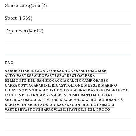
Senza categoria
(2)
Sport
(1.639)
Top news
(14.602)
TAG
ABBONATI
ABRUZZO
AGNONE
AGNONESE
ALTOMOLISE
ALTO VASTESE
ALTOVASTESE
ARRESTO
ATESSA
BELMONTE DEL SANNIO
CACCIA
CALCIO
CAMPOBASSO
CAPRACOTTA
CARABINIERI
CASTIGLIONE MESSER MARINO
CHIETINO
CINGHIALI
COVID19
DROGA
FINANZA
FORESTALE
FURTO
INCIDENTE
ISERNIA
M5S
MALTEMPO
MIGRANTI
MOLISANI
MOLISANO
MOLISE
NEVE
OSPEDALE
POLIZIA
PROFUGHI
SANITÀ
SCHIAVI DI ABRUZZO
SCUOLA
SELECONTROLLO
TERMOLI
VASTESE
VASTO
VENAFRO
VIABILITÀ
VIGILI DEL FUOCO