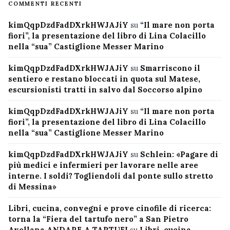
COMMENTI RECENTI
kimQqpDzdFadDXrkHWJAJiY
su
“Il mare non porta
fiori”, la presentazione del libro di Lina Colacillo
nella “sua” Castiglione Messer Marino
kimQqpDzdFadDXrkHWJAJiY
su
Smarriscono il
sentiero e restano bloccati in quota sul Matese,
escursionisti tratti in salvo dal Soccorso alpino
kimQqpDzdFadDXrkHWJAJiY
su
“Il mare non porta
fiori”, la presentazione del libro di Lina Colacillo
nella “sua” Castiglione Messer Marino
kimQqpDzdFadDXrkHWJAJiY
su
Schlein: «Pagare di
più medici e infermieri per lavorare nelle aree
interne. I soldi? Togliendoli dal ponte sullo stretto
di Messina»
Libri, cucina, convegni e prove cinofile di ricerca:
torna la “Fiera del tartufo nero” a San Pietro
Avellana ANDARE A TARTUFI
su
Libri, cucina,