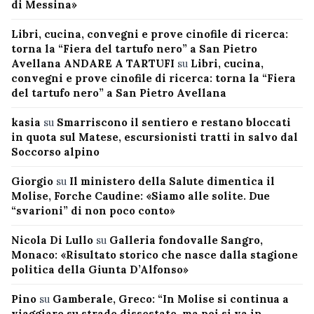
di Messina»
Libri, cucina, convegni e prove cinofile di ricerca:
torna la “Fiera del tartufo nero” a San Pietro
Avellana ANDARE A TARTUFI
su
Libri, cucina,
convegni e prove cinofile di ricerca: torna la “Fiera
del tartufo nero” a San Pietro Avellana
kasia
su
Smarriscono il sentiero e restano bloccati
in quota sul Matese, escursionisti tratti in salvo dal
Soccorso alpino
Giorgio
su
Il ministero della Salute dimentica il
Molise, Forche Caudine: «Siamo alle solite. Due
“svarioni” di non poco conto»
Nicola Di Lullo
su
Galleria fondovalle Sangro,
Monaco: «Risultato storico che nasce dalla stagione
politica della Giunta D’Alfonso»
Pino
su
Gamberale, Greco: “In Molise si continua a
viaggiare su strade dissestate, ma poi si va in