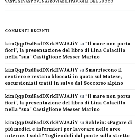
VASTESE
VASTO
VENAFRO
VIABILITÀ
VIGILI DEL FUOCO
COMMENTI RECENTI
kimQqpDzdFadDXrkHWJAJiY
su
“Il mare non porta
fiori”, la presentazione del libro di Lina Colacillo
nella “sua” Castiglione Messer Marino
kimQqpDzdFadDXrkHWJAJiY
su
Smarriscono il
sentiero e restano bloccati in quota sul Matese,
escursionisti tratti in salvo dal Soccorso alpino
kimQqpDzdFadDXrkHWJAJiY
su
“Il mare non porta
fiori”, la presentazione del libro di Lina Colacillo
nella “sua” Castiglione Messer Marino
kimQqpDzdFadDXrkHWJAJiY
su
Schlein: «Pagare di
più medici e infermieri per lavorare nelle aree
interne. I soldi? Togliendoli dal ponte sullo stretto