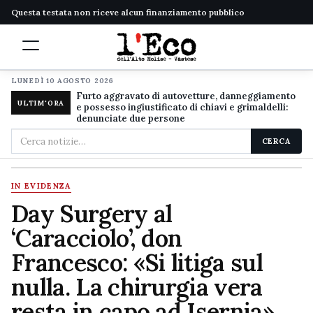
Questa testata non riceve alcun finanziamento pubblico
LUNEDÌ 10 AGOSTO 2026
Furto aggravato di autovetture, danneggiamento
ULTIM'ORA
e possesso ingiustificato di chiavi e grimaldelli:
denunciate due persone
Cerca
CERCA
nel
sito
IN EVIDENZA
Day Surgery al
‘Caracciolo’, don
Francesco: «Si litiga sul
nulla. La chirurgia vera
resta in capo ad Isernia»