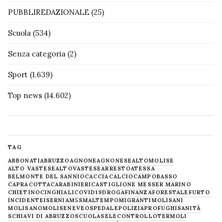
PUBBLIREDAZIONALE
(25)
Scuola
(534)
Senza categoria
(2)
Sport
(1.639)
Top news
(14.602)
TAG
ABBONATI
ABRUZZO
AGNONE
AGNONESE
ALTOMOLISE
ALTO VASTESE
ALTOVASTESE
ARRESTO
ATESSA
BELMONTE DEL SANNIO
CACCIA
CALCIO
CAMPOBASSO
CAPRACOTTA
CARABINIERI
CASTIGLIONE MESSER MARINO
CHIETINO
CINGHIALI
COVID19
DROGA
FINANZA
FORESTALE
FURTO
INCIDENTE
ISERNIA
M5S
MALTEMPO
MIGRANTI
MOLISANI
MOLISANO
MOLISE
NEVE
OSPEDALE
POLIZIA
PROFUGHI
SANITÀ
SCHIAVI DI ABRUZZO
SCUOLA
SELECONTROLLO
TERMOLI