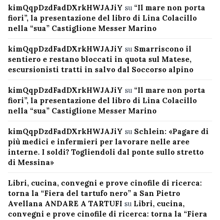
kimQqpDzdFadDXrkHWJAJiY
su
“Il mare non porta
fiori”, la presentazione del libro di Lina Colacillo
nella “sua” Castiglione Messer Marino
kimQqpDzdFadDXrkHWJAJiY
su
Smarriscono il
sentiero e restano bloccati in quota sul Matese,
escursionisti tratti in salvo dal Soccorso alpino
kimQqpDzdFadDXrkHWJAJiY
su
“Il mare non porta
fiori”, la presentazione del libro di Lina Colacillo
nella “sua” Castiglione Messer Marino
kimQqpDzdFadDXrkHWJAJiY
su
Schlein: «Pagare di
più medici e infermieri per lavorare nelle aree
interne. I soldi? Togliendoli dal ponte sullo stretto
di Messina»
Libri, cucina, convegni e prove cinofile di ricerca:
torna la “Fiera del tartufo nero” a San Pietro
Avellana ANDARE A TARTUFI
su
Libri, cucina,
convegni e prove cinofile di ricerca: torna la “Fiera