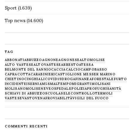
Sport
(1.639)
Top news
(14.600)
TAG
ABBONATI
ABRUZZO
AGNONE
AGNONESE
ALTOMOLISE
ALTO VASTESE
ALTOVASTESE
ARRESTO
ATESSA
BELMONTE DEL SANNIO
CACCIA
CALCIO
CAMPOBASSO
CAPRACOTTA
CARABINIERI
CASTIGLIONE MESSER MARINO
CHIETINO
CINGHIALI
COVID19
DROGA
FINANZA
FORESTALE
FURTO
INCIDENTE
ISERNIA
M5S
MALTEMPO
MIGRANTI
MOLISANI
MOLISANO
MOLISE
NEVE
OSPEDALE
POLIZIA
PROFUGHI
SANITÀ
SCHIAVI DI ABRUZZO
SCUOLA
SELECONTROLLO
TERMOLI
VASTESE
VASTO
VENAFRO
VIABILITÀ
VIGILI DEL FUOCO
COMMENTI RECENTI