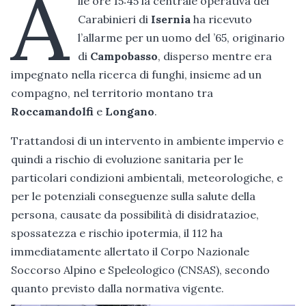
A
lle ore 15:45 la centrale operativa dei
Carabinieri di
Isernia
ha ricevuto
l’allarme per un uomo del ’65, originario
di
Campobasso
, disperso mentre era
impegnato nella ricerca di funghi, insieme ad un
compagno, nel territorio montano tra
Roccamandolfi
e
Longano
.
Trattandosi di un intervento in ambiente impervio e
quindi a rischio di evoluzione sanitaria per le
particolari condizioni ambientali, meteorologiche, e
per le potenziali conseguenze sulla salute della
persona, causate da possibilità di disidratazioe,
spossatezza e rischio ipotermia, il 112 ha
immediatamente allertato il Corpo Nazionale
Soccorso Alpino e Speleologico (CNSAS), secondo
quanto previsto dalla normativa vigente.