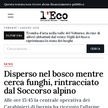
Questa testata non riceve alcun finanziamento pubblico
VENERDÌ 7 AGOSTO 2026
Tromba d'aria nella valle del Volturno, decine di
ULTIM'ORA
alberi abbattuti dal vento: Vigili del fuoco
ripristinano lo stato dei luoghi
Cerca
CERCA
nel
sito
NEWS
Disperso nel bosco mentre
cerca funghi, rintracciato
dal Soccorso alpino
Alle ore 15:45 la centrale operativa dei
Carabinieri di Isernia ha ricevuto l'allarme