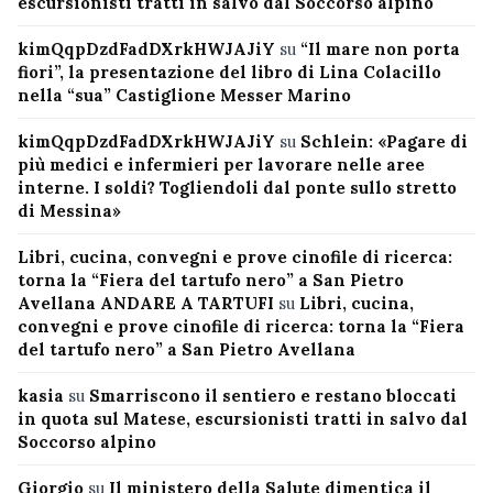
escursionisti tratti in salvo dal Soccorso alpino
kimQqpDzdFadDXrkHWJAJiY
su
“Il mare non porta
fiori”, la presentazione del libro di Lina Colacillo
nella “sua” Castiglione Messer Marino
kimQqpDzdFadDXrkHWJAJiY
su
Schlein: «Pagare di
più medici e infermieri per lavorare nelle aree
interne. I soldi? Togliendoli dal ponte sullo stretto
di Messina»
Libri, cucina, convegni e prove cinofile di ricerca:
torna la “Fiera del tartufo nero” a San Pietro
Avellana ANDARE A TARTUFI
su
Libri, cucina,
convegni e prove cinofile di ricerca: torna la “Fiera
del tartufo nero” a San Pietro Avellana
kasia
su
Smarriscono il sentiero e restano bloccati
in quota sul Matese, escursionisti tratti in salvo dal
Soccorso alpino
Giorgio
su
Il ministero della Salute dimentica il