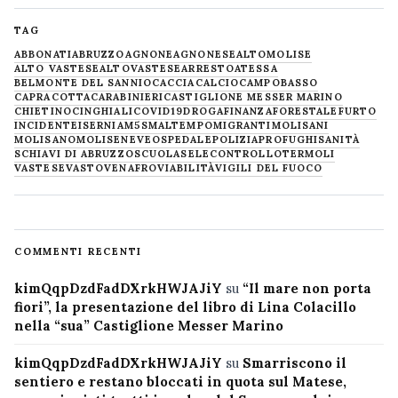
TAG
ABBONATI
ABRUZZO
AGNONE
AGNONESE
ALTOMOLISE
ALTO VASTESE
ALTOVASTESE
ARRESTO
ATESSA
BELMONTE DEL SANNIO
CACCIA
CALCIO
CAMPOBASSO
CAPRACOTTA
CARABINIERI
CASTIGLIONE MESSER MARINO
CHIETINO
CINGHIALI
COVID19
DROGA
FINANZA
FORESTALE
FURTO
INCIDENTE
ISERNIA
M5S
MALTEMPO
MIGRANTI
MOLISANI
MOLISANO
MOLISE
NEVE
OSPEDALE
POLIZIA
PROFUGHI
SANITÀ
SCHIAVI DI ABRUZZO
SCUOLA
SELECONTROLLO
TERMOLI
VASTESE
VASTO
VENAFRO
VIABILITÀ
VIGILI DEL FUOCO
COMMENTI RECENTI
kimQqpDzdFadDXrkHWJAJiY
su
“Il mare non porta
fiori”, la presentazione del libro di Lina Colacillo
nella “sua” Castiglione Messer Marino
kimQqpDzdFadDXrkHWJAJiY
su
Smarriscono il
sentiero e restano bloccati in quota sul Matese,