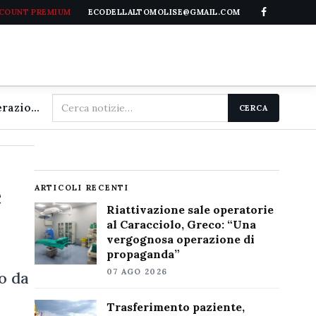
CCOUNT PREMIUM
ECODELLALTOMOLISE@GMAIL.COM
Cerca
Riattivazione sale operatorie al Caracciolo, Greco: "Una vergognosa operazione di propaganda"
CERCA
nel
sito
e
ARTICOLI RECENTI
Riattivazione sale operatorie
al Caracciolo, Greco: “Una
vergognosa operazione di
propaganda”
07 AGO 2026
o da
Trasferimento paziente,