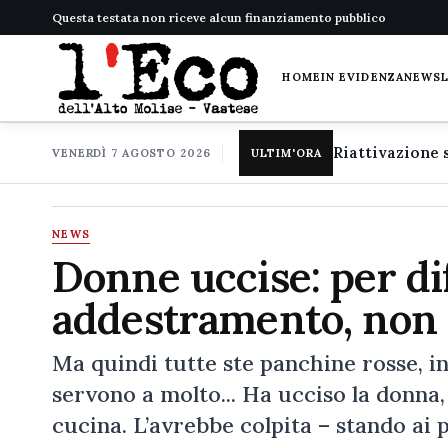
Questa testata non riceve alcun finanziamento pubblico
HOME
IN EVIDENZA
NEWS
VENERDÌ 7 AGOSTO 2026
ULTIM'ORA
NEWS
Donne uccise: per di
addestramento, non i
Ma quindi tutte ste panchine rosse, in
servono a molto... Ha ucciso la donna,
cucina. L’avrebbe colpita – stando ai