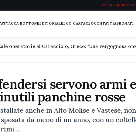
ACCEDI AL TUO A
L'ATTACCA BOTTONE
EDITORIALE
ECO CARTACEO
CONTATTI
ABBONATI
fendersi servono armi 
nutili panchine rosse
stallate anche in Alto Molise e Vastese, non
 sposata da meno di un anno, con un coltell
 primi…