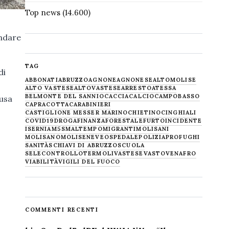
Top news
(14.600)
ondare
TAG
di
ABBONATI
ABRUZZO
AGNONE
AGNONESE
ALTOMOLISE
ALTO VASTESE
ALTOVASTESE
ARRESTO
ATESSA
BELMONTE DEL SANNIO
CACCIA
CALCIO
CAMPOBASSO
cusa
CAPRACOTTA
CARABINIERI
CASTIGLIONE MESSER MARINO
CHIETINO
CINGHIALI
COVID19
DROGA
FINANZA
FORESTALE
FURTO
INCIDENTE
ISERNIA
M5S
MALTEMPO
MIGRANTI
MOLISANI
MOLISANO
MOLISE
NEVE
OSPEDALE
POLIZIA
PROFUGHI
SANITÀ
SCHIAVI DI ABRUZZO
SCUOLA
SELECONTROLLO
TERMOLI
VASTESE
VASTO
VENAFRO
VIABILITÀ
VIGILI DEL FUOCO
COMMENTI RECENTI