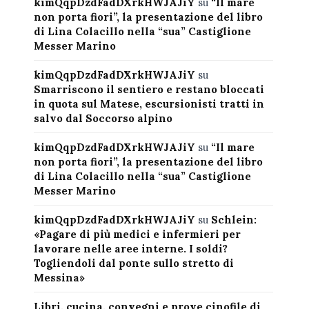
kimQqpDzdFadDXrkHWJAJiY
su
“Il mare
non porta fiori”, la presentazione del libro
di Lina Colacillo nella “sua” Castiglione
Messer Marino
kimQqpDzdFadDXrkHWJAJiY
su
Smarriscono il sentiero e restano bloccati
in quota sul Matese, escursionisti tratti in
salvo dal Soccorso alpino
kimQqpDzdFadDXrkHWJAJiY
su
“Il mare
non porta fiori”, la presentazione del libro
di Lina Colacillo nella “sua” Castiglione
Messer Marino
kimQqpDzdFadDXrkHWJAJiY
su
Schlein:
«Pagare di più medici e infermieri per
lavorare nelle aree interne. I soldi?
Togliendoli dal ponte sullo stretto di
Messina»
Libri, cucina, convegni e prove cinofile di