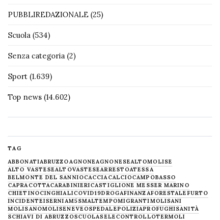
PUBBLIREDAZIONALE
(25)
Scuola
(534)
Senza categoria
(2)
Sport
(1.639)
Top news
(14.602)
TAG
ABBONATI
ABRUZZO
AGNONE
AGNONESE
ALTOMOLISE
ALTO VASTESE
ALTOVASTESE
ARRESTO
ATESSA
BELMONTE DEL SANNIO
CACCIA
CALCIO
CAMPOBASSO
CAPRACOTTA
CARABINIERI
CASTIGLIONE MESSER MARINO
CHIETINO
CINGHIALI
COVID19
DROGA
FINANZA
FORESTALE
FURTO
INCIDENTE
ISERNIA
M5S
MALTEMPO
MIGRANTI
MOLISANI
MOLISANO
MOLISE
NEVE
OSPEDALE
POLIZIA
PROFUGHI
SANITÀ
SCHIAVI DI ABRUZZO
SCUOLA
SELECONTROLLO
TERMOLI