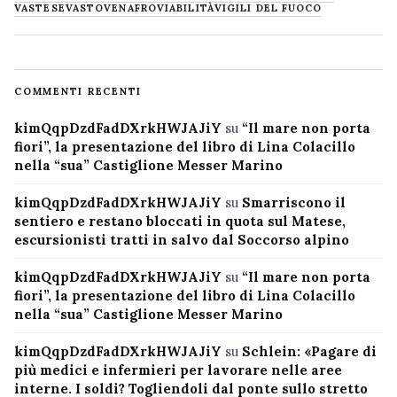
VASTESE
VASTO
VENAFRO
VIABILITÀ
VIGILI DEL FUOCO
COMMENTI RECENTI
kimQqpDzdFadDXrkHWJAJiY
su
“Il mare non porta
fiori”, la presentazione del libro di Lina Colacillo
nella “sua” Castiglione Messer Marino
kimQqpDzdFadDXrkHWJAJiY
su
Smarriscono il
sentiero e restano bloccati in quota sul Matese,
escursionisti tratti in salvo dal Soccorso alpino
kimQqpDzdFadDXrkHWJAJiY
su
“Il mare non porta
fiori”, la presentazione del libro di Lina Colacillo
nella “sua” Castiglione Messer Marino
kimQqpDzdFadDXrkHWJAJiY
su
Schlein: «Pagare di
più medici e infermieri per lavorare nelle aree
interne. I soldi? Togliendoli dal ponte sullo stretto