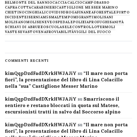
BELMONTE DEL SANNIO
CACCIA
CALCIO
CAMPOBASSO
CAPRACOTTA
CARABINIERI
CASTIGLIONE MESSER MARINO
CHIETINO
CINGHIALI
COVID19
DROGA
FINANZA
FORESTALE
FURTO
INCIDENTE
ISERNIA
M5S
MALTEMPO
MIGRANTI
MOLISANI
MOLISANO
MOLISE
NEVE
OSPEDALE
POLIZIA
PROFUGHI
SANITÀ
SCHIAVI DI ABRUZZO
SCUOLA
SELECONTROLLO
TERMOLI
VASTESE
VASTO
VENAFRO
VIABILITÀ
VIGILI DEL FUOCO
COMMENTI RECENTI
kimQqpDzdFadDXrkHWJAJiY
su
“Il mare non porta
fiori”, la presentazione del libro di Lina Colacillo
nella “sua” Castiglione Messer Marino
kimQqpDzdFadDXrkHWJAJiY
su
Smarriscono il
sentiero e restano bloccati in quota sul Matese,
escursionisti tratti in salvo dal Soccorso alpino
kimQqpDzdFadDXrkHWJAJiY
su
“Il mare non porta
fiori”, la presentazione del libro di Lina Colacillo