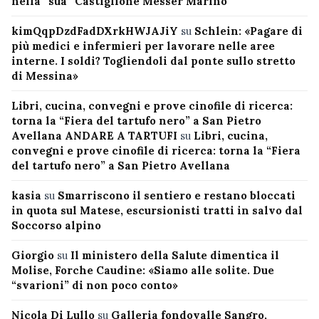
nella “sua” Castiglione Messer Marino
kimQqpDzdFadDXrkHWJAJiY
su
Schlein: «Pagare di
più medici e infermieri per lavorare nelle aree
interne. I soldi? Togliendoli dal ponte sullo stretto
di Messina»
Libri, cucina, convegni e prove cinofile di ricerca:
torna la “Fiera del tartufo nero” a San Pietro
Avellana ANDARE A TARTUFI
su
Libri, cucina,
convegni e prove cinofile di ricerca: torna la “Fiera
del tartufo nero” a San Pietro Avellana
kasia
su
Smarriscono il sentiero e restano bloccati
in quota sul Matese, escursionisti tratti in salvo dal
Soccorso alpino
Giorgio
su
Il ministero della Salute dimentica il
Molise, Forche Caudine: «Siamo alle solite. Due
“svarioni” di non poco conto»
Nicola Di Lullo
su
Galleria fondovalle Sangro,