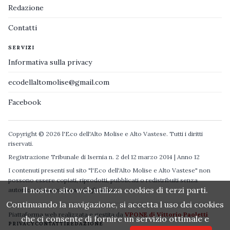
Redazione
Contatti
SERVIZI
Informativa sulla privacy
ecodellaltomolise@gmail.com
Facebook
Copyright © 2026 l'Eco dell'Alto Molise e Alto Vastese. Tutti i diritti
riservati.
Registrazione Tribunale di Isernia n. 2 del 12 marzo 2014 | Anno 12
I contenuti presenti sul sito "l'Eco dell'Alto Molise e Alto Vastese" non
possono essere copiati, riprodotti, pubblicati o redistribuiti senza
Il nostro sito web utilizza cookies di terzi parti.
autorizzazione espressa degli autori.
Continuando la navigazione, si accetta l uso dei cookies
Piattaforma web realizzata e gestita da
VPONE di Vittorio Paoletti
che ci consente di fornire un servizio ottimale e
PRIVACY
CONTATTI
REDAZIONE