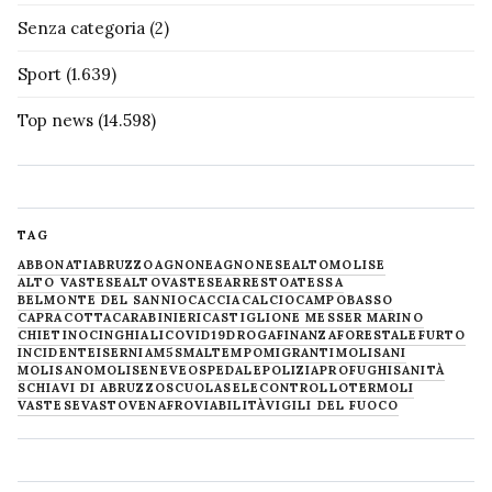
Senza categoria
(2)
Sport
(1.639)
Top news
(14.598)
TAG
ABBONATI
ABRUZZO
AGNONE
AGNONESE
ALTOMOLISE
ALTO VASTESE
ALTOVASTESE
ARRESTO
ATESSA
BELMONTE DEL SANNIO
CACCIA
CALCIO
CAMPOBASSO
CAPRACOTTA
CARABINIERI
CASTIGLIONE MESSER MARINO
CHIETINO
CINGHIALI
COVID19
DROGA
FINANZA
FORESTALE
FURTO
INCIDENTE
ISERNIA
M5S
MALTEMPO
MIGRANTI
MOLISANI
MOLISANO
MOLISE
NEVE
OSPEDALE
POLIZIA
PROFUGHI
SANITÀ
SCHIAVI DI ABRUZZO
SCUOLA
SELECONTROLLO
TERMOLI
VASTESE
VASTO
VENAFRO
VIABILITÀ
VIGILI DEL FUOCO