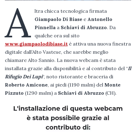
A
ltra chicca tecnologica firmata
Giampaolo Di Biase
e
Antonello
Pinnella
a
Schiavi di Abruzzo
. Da
qualche ora sul sito
www.giampaolodibiase.it
è attiva una nuova finestra
digitale dall’Alto Vastese, che sarebbe meglio
chiamare Alto Sannio. La nuova webcam è stata
installata grazie alla disponibilità e al contributo del “
Il
Rifugio Dei Lupi
“, noto ristorante e braceria di
Roberto Amicone
, ai piedi (1190 mslm) del
Monte
Pizzuto
(1290 mslm) a
Schiavi di Abruzzo
(CH).