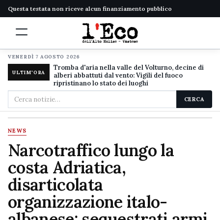
Questa testata non riceve alcun finanziamento pubblico
VENERDÌ 7 AGOSTO 2026
Tromba d'aria nella valle del Volturno, decine di
ULTIM'ORA
alberi abbattuti dal vento: Vigili del fuoco
ripristinano lo stato dei luoghi
Cerca
CERCA
nel
sito
NEWS
Narcotraffico lungo la
costa Adriatica,
disarticolata
organizzazione italo-
albanese: sequestrati armi