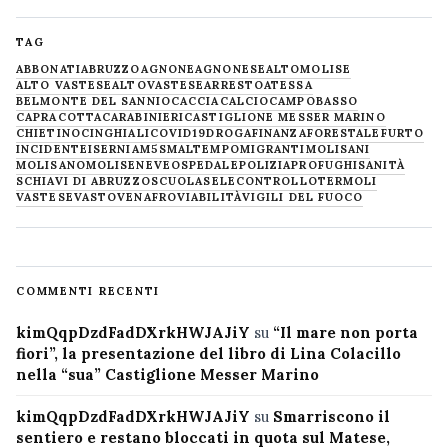
TAG
ABBONATI
ABRUZZO
AGNONE
AGNONESE
ALTOMOLISE
ALTO VASTESE
ALTOVASTESE
ARRESTO
ATESSA
BELMONTE DEL SANNIO
CACCIA
CALCIO
CAMPOBASSO
CAPRACOTTA
CARABINIERI
CASTIGLIONE MESSER MARINO
CHIETINO
CINGHIALI
COVID19
DROGA
FINANZA
FORESTALE
FURTO
INCIDENTE
ISERNIA
M5S
MALTEMPO
MIGRANTI
MOLISANI
MOLISANO
MOLISE
NEVE
OSPEDALE
POLIZIA
PROFUGHI
SANITÀ
SCHIAVI DI ABRUZZO
SCUOLA
SELECONTROLLO
TERMOLI
VASTESE
VASTO
VENAFRO
VIABILITÀ
VIGILI DEL FUOCO
COMMENTI RECENTI
kimQqpDzdFadDXrkHWJAJiY
su
“Il mare non porta
fiori”, la presentazione del libro di Lina Colacillo
nella “sua” Castiglione Messer Marino
kimQqpDzdFadDXrkHWJAJiY
su
Smarriscono il
sentiero e restano bloccati in quota sul Matese,