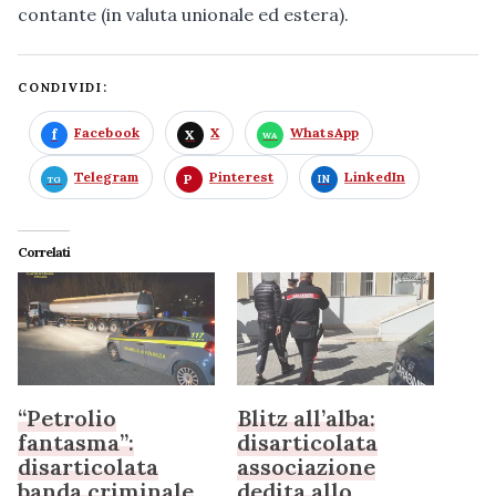
contante (in valuta unionale ed estera).
CONDIVIDI:
Facebook
X
WhatsApp
Telegram
Pinterest
LinkedIn
Correlati
“Petrolio
Blitz all’alba:
fantasma”:
disarticolata
disarticolata
associazione
banda criminale
dedita allo