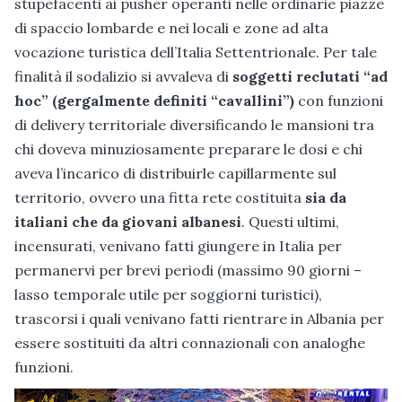
stupefacenti ai pusher operanti nelle ordinarie piazze
di spaccio lombarde e nei locali e zone ad alta
vocazione turistica dell’Italia Settentrionale. Per tale
finalità il sodalizio si avvaleva di
soggetti reclutati “ad
hoc” (gergalmente definiti “cavallini”)
con funzioni
di delivery territoriale diversificando le mansioni tra
chi doveva minuziosamente preparare le dosi e chi
aveva l’incarico di distribuirle capillarmente sul
territorio, ovvero una fitta rete costituita
sia da
italiani che da giovani albanesi
. Questi ultimi,
incensurati, venivano fatti giungere in Italia per
permanervi per brevi periodi (massimo 90 giorni –
lasso temporale utile per soggiorni turistici),
trascorsi i quali venivano fatti rientrare in Albania per
essere sostituiti da altri connazionali con analoghe
funzioni.