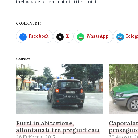
inclusiva e attenta ai diritti di tutti.
CONDIVIDI:
Facebook
X
WhatsApp
Tele
Correlati
Furti in abitazione,
Caporalat
allontanati tre pregiudicati
proseguon
26 Febbraio 2017
30 Agosto 2