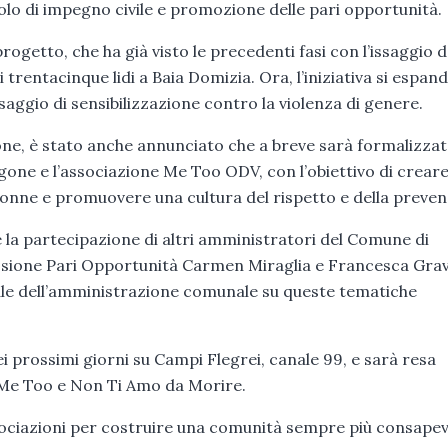
lo di impegno civile e promozione delle pari opportunità.
ogetto, che ha già visto le precedenti fasi con l’issaggio d
 trentacinque lidi a Baia Domizia. Ora, l’iniziativa si espan
aggio di sensibilizzazione contro la violenza di genere.
ione, è stato anche annunciato che a breve sarà formalizza
one e l’associazione Me Too ODV, con l’obiettivo di crear
 donne e promuovere una cultura del rispetto e della preven
 la partecipazione di altri amministratori del Comune di
sione Pari Opportunità Carmen Miraglia e Francesca Grav
ale dell’amministrazione comunale su queste tematiche
i prossimi giorni su Campi Flegrei, canale 99, e sarà resa
, Me Too e Non Ti Amo da Morire.
associazioni per costruire una comunità sempre più consapev