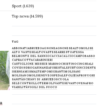
Sport
(1.639)
Top news
(14.599)
TAG
ABBONATI
ABRUZZO
AGNONE
AGNONESE
ALTOMOLISE
ALTO VASTESE
ALTOVASTESE
ARRESTO
ATESSA
BELMONTE DEL SANNIO
CACCIA
CALCIO
CAMPOBASSO
CAPRACOTTA
CARABINIERI
CASTIGLIONE MESSER MARINO
CHIETINO
CINGHIALI
COVID19
DROGA
FINANZA
FORESTALE
FURTO
INCIDENTE
ISERNIA
M5S
MALTEMPO
MIGRANTI
MOLISANI
MOLISANO
MOLISE
NEVE
OSPEDALE
POLIZIA
PROFUGHI
SANITÀ
SCHIAVI DI ABRUZZO
SCUOLA
SELECONTROLLO
TERMOLI
VASTESE
VASTO
VENAFRO
VIABILITÀ
VIGILI DEL FUOCO
a