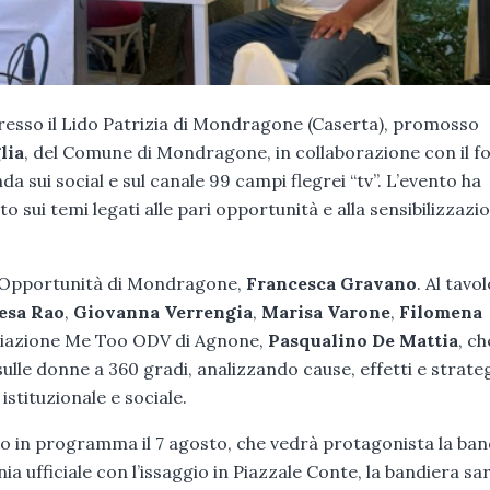
presso il Lido Patrizia di Mondragone (Caserta), promosso
lia
, del Comune di Mondragone, in collaborazione con il 
da sui social e sul canale 99 campi flegrei “tv”. L’evento ha
sui temi legati alle pari opportunità e alla sensibilizzazi
ri Opportunità di Mondragone,
Francesca Gravano
. Al tavo
esa Rao
,
Giovanna Verrengia
,
Marisa Varone
,
Filomena
ociazione Me Too ODV di Agnone,
Pasqualino De Mattia
, ch
ulle donne a 360 gradi, analizzando cause, effetti e strateg
stituzionale e sociale.
to in programma il 7 agosto, che vedrà protagonista la ban
a ufficiale con l’issaggio in Piazzale Conte, la bandiera sa