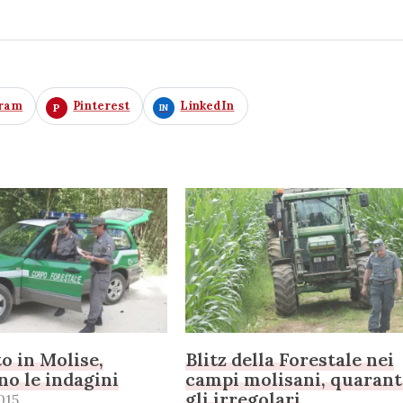
gram
Pinterest
LinkedIn
o in Molise,
Blitz della Forestale nei
o le indagini
campi molisani, quarant
gli irregolari
015