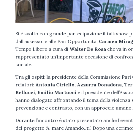
Si è svolto con grande partecipazione il talk show 
dall’assessore alle Pari Opportunità,
Carmen Mirag
Tempo Libero a cura di
Walter De Rosa
che va in on
rappresentato un’importante occasione di confronto 
sociale.
Tra gli ospiti: la presidente della Commissione Pa
relatori:
Antonia Ciriello
,
Azzurra Donadona
,
Ter
Bellucci
,
Emilio Martucci
e il presidente dell’Ass
hanno dialogato affrontando il tema della violenza s
prevenzione e contrasto, con un approccio umano, i
Durante l’incontro è stato presentato anche l’even
del progetto ‘A..mare Amando..ti’. Dopo una cerimoni