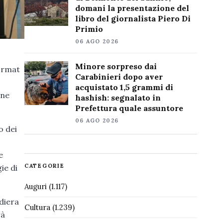
domani la presentazione del
libro del giornalista Piero Di
Primio
06 AGO 2026
Minore sorpreso dai
format
Carabinieri dopo aver
acquistato 1,5 grammi di
one
hashish: segnalato in
Prefettura quale assuntore
06 AGO 2026
lo dei
e
CATEGORIE
ie di
Auguri
(1.117)
diera
Cultura
(1.239)
rà