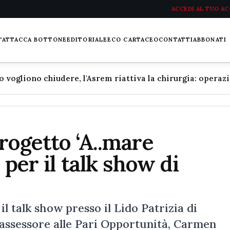
ACCEDI AL TUO A
L'ATTACCA BOTTONE
EDITORIALE
ECO CARTACEO
CONTATTI
ABBONATI
rogetto ‘A..mare
 per il talk show di
l talk show presso il Lido Patrizia di
assessore alle Pari Opportunità, Carmen