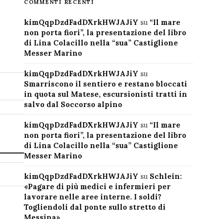
COMMENTI RECENTI
kimQqpDzdFadDXrkHWJAJiY
su
“Il mare
non porta fiori”, la presentazione del libro
di Lina Colacillo nella “sua” Castiglione
Messer Marino
kimQqpDzdFadDXrkHWJAJiY
su
Smarriscono il sentiero e restano bloccati
in quota sul Matese, escursionisti tratti in
salvo dal Soccorso alpino
kimQqpDzdFadDXrkHWJAJiY
su
“Il mare
non porta fiori”, la presentazione del libro
di Lina Colacillo nella “sua” Castiglione
Messer Marino
kimQqpDzdFadDXrkHWJAJiY
su
Schlein:
«Pagare di più medici e infermieri per
lavorare nelle aree interne. I soldi?
Togliendoli dal ponte sullo stretto di
Messina»