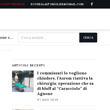
CCOUNT PREMIUM
ECODELLALTOMOLISE@GMAIL.COM
Cerca
I commissari lo vogliono chiudere, l'Asrem riattiva la chirurgia: operazione che sa di bluff al "Caracciolo" di Agnone
CERCA
nel
sito
ARTICOLI RECENTI
I commissari lo vogliono
chiudere, l’Asrem riattiva la
chirurgia: operazione che sa
di bluff al “Caracciolo” di
Agnone
07 AGO 2026