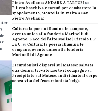
Pietro Avellana: ANDARE A TARTUFI
su
Filiera boschiva e tartufi per combattere lo
spopolamento, Montella in visita a San
Pietro Avellana:
ooter
Cultura: la poesia illumina le campane,
ri
evento unico alla fonderia Marinelli di
ale
Agnone. L’Eco dell’Alto Molise | Circolo I. P.
si.
La C.
su
Cultura: la poesia illumina le
in
campane, evento unico alla fonderia
Marinelli di Agnone
Escursionisti dispersi sul Matese: salvata
una donna, trovato morto il compagno
su
Precipitato sul Matese: individuato il corpo
senza vita dell’escursionista belga