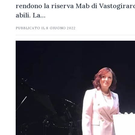
rendono la riserva Mab di Vastogirard
abili. La…
PUBBLICATO IL
8 GIUGNO 2022