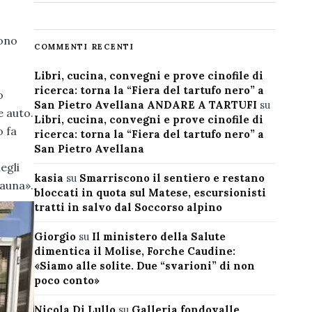
sono
COMMENTI RECENTI
Libri, cucina, convegni e prove cinofile di
ricerca: torna la “Fiera del tartufo nero” a
o
San Pietro Avellana ANDARE A TARTUFI
su
e auto.
Libri, cucina, convegni e prove cinofile di
o fa
ricerca: torna la “Fiera del tartufo nero” a
San Pietro Avellana
egli
kasia
su
Smarriscono il sentiero e restano
fauna».
bloccati in quota sul Matese, escursionisti
tratti in salvo dal Soccorso alpino
Giorgio
su
Il ministero della Salute
dimentica il Molise, Forche Caudine:
«Siamo alle solite. Due “svarioni” di non
poco conto»
Nicola Di Lullo
su
Galleria fondovalle