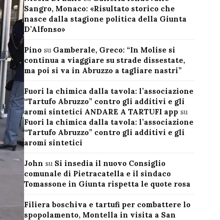
Sangro, Monaco: «Risultato storico che
nasce dalla stagione politica della Giunta
D’Alfonso»
Pino
su
Gamberale, Greco: “In Molise si
continua a viaggiare su strade dissestate,
ma poi si va in Abruzzo a tagliare nastri”
Fuori la chimica dalla tavola: l’associazione
“Tartufo Abruzzo” contro gli additivi e gli
aromi sintetici ANDARE A TARTUFI app
su
Fuori la chimica dalla tavola: l’associazione
“Tartufo Abruzzo” contro gli additivi e gli
aromi sintetici
John
su
Si insedia il nuovo Consiglio
comunale di Pietracatella e il sindaco
Tomassone in Giunta rispetta le quote rosa
Filiera boschiva e tartufi per combattere lo
spopolamento, Montella in visita a San