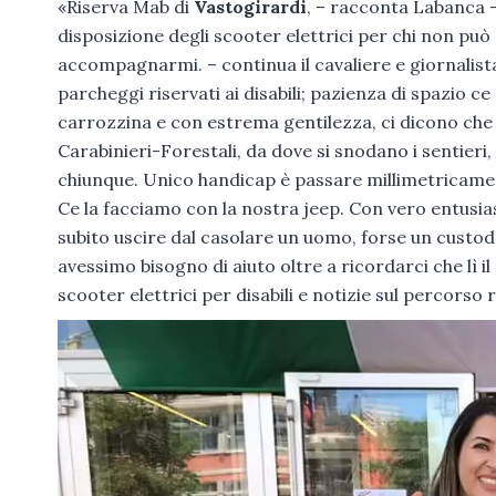
«Riserva Mab di
Vastogirardi
, – racconta Labanca –
disposizione degli scooter elettrici per chi non può
accompagnarmi. – continua il cavaliere e giornalist
parcheggi riservati ai disabili; pazienza di spazio ce
carrozzina e con estrema gentilezza, ci dicono che p
Carabinieri-Forestali, da dove si snodano i sentieri,
chiunque. Unico handicap è passare millimetricament
Ce la facciamo con la nostra jeep. Con vero entusia
subito uscire dal casolare un uomo, forse un custode
avessimo bisogno di aiuto oltre a ricordarci che lì i
scooter elettrici per disabili e notizie sul percorso r