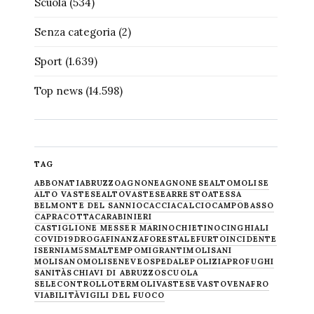
Scuola
(534)
Senza categoria
(2)
Sport
(1.639)
Top news
(14.598)
TAG
ABBONATI
ABRUZZO
AGNONE
AGNONESE
ALTOMOLISE
ALTO VASTESE
ALTOVASTESE
ARRESTO
ATESSA
BELMONTE DEL SANNIO
CACCIA
CALCIO
CAMPOBASSO
CAPRACOTTA
CARABINIERI
CASTIGLIONE MESSER MARINO
CHIETINO
CINGHIALI
COVID19
DROGA
FINANZA
FORESTALE
FURTO
INCIDENTE
ISERNIA
M5S
MALTEMPO
MIGRANTI
MOLISANI
MOLISANO
MOLISE
NEVE
OSPEDALE
POLIZIA
PROFUGHI
SANITÀ
SCHIAVI DI ABRUZZO
SCUOLA
SELECONTROLLO
TERMOLI
VASTESE
VASTO
VENAFRO
VIABILITÀ
VIGILI DEL FUOCO