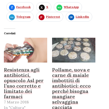
Facebook
X
WhatsApp
Telegram
Pinterest
LinkedIn
Correlati
Resistenza agli
Pollame, uova e
antibiotici,
carne di maiale
opuscolo Asl per
imbottiti di
l’uso corretto e
antibiotici: ecco
limitato dei
perché bisogna
farmaci
mangiare
selvaggina
7 Marzo 2018
cacciata
In "Cultura"