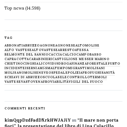
Top news
(14.598)
TAG
ABBONATI
ABRUZZO
AGNONE
AGNONESE
ALTOMOLISE
ALTO VASTESE
ALTOVASTESE
ARRESTO
ATESSA
BELMONTE DEL SANNIO
CACCIA
CALCIO
CAMPOBASSO
CAPRACOTTA
CARABINIERI
CASTIGLIONE MESSER MARINO
CHIETINO
CINGHIALI
COVID19
DROGA
FINANZA
FORESTALE
FURTO
INCIDENTE
ISERNIA
M5S
MALTEMPO
MIGRANTI
MOLISANI
MOLISANO
MOLISE
NEVE
OSPEDALE
POLIZIA
PROFUGHI
SANITÀ
SCHIAVI DI ABRUZZO
SCUOLA
SELECONTROLLO
TERMOLI
VASTESE
VASTO
VENAFRO
VIABILITÀ
VIGILI DEL FUOCO
COMMENTI RECENTI
kimQqpDzdFadDXrkHWJAJiY
su
“Il mare non porta
fiori”, la presentazione del libro di Lina Colacillo