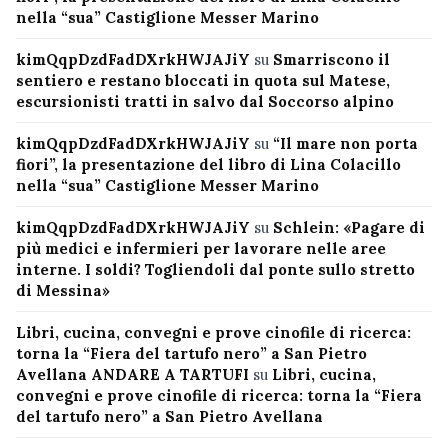
nella “sua” Castiglione Messer Marino
kimQqpDzdFadDXrkHWJAJiY
su
Smarriscono il
sentiero e restano bloccati in quota sul Matese,
escursionisti tratti in salvo dal Soccorso alpino
kimQqpDzdFadDXrkHWJAJiY
su
“Il mare non porta
fiori”, la presentazione del libro di Lina Colacillo
nella “sua” Castiglione Messer Marino
kimQqpDzdFadDXrkHWJAJiY
su
Schlein: «Pagare di
più medici e infermieri per lavorare nelle aree
interne. I soldi? Togliendoli dal ponte sullo stretto
di Messina»
Libri, cucina, convegni e prove cinofile di ricerca:
torna la “Fiera del tartufo nero” a San Pietro
Avellana ANDARE A TARTUFI
su
Libri, cucina,
convegni e prove cinofile di ricerca: torna la “Fiera
del tartufo nero” a San Pietro Avellana