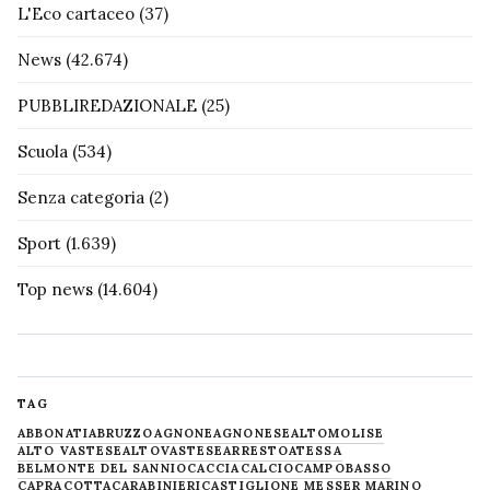
L'Eco cartaceo
(37)
News
(42.674)
PUBBLIREDAZIONALE
(25)
Scuola
(534)
Senza categoria
(2)
Sport
(1.639)
Top news
(14.604)
TAG
ABBONATI
ABRUZZO
AGNONE
AGNONESE
ALTOMOLISE
ALTO VASTESE
ALTOVASTESE
ARRESTO
ATESSA
BELMONTE DEL SANNIO
CACCIA
CALCIO
CAMPOBASSO
CAPRACOTTA
CARABINIERI
CASTIGLIONE MESSER MARINO