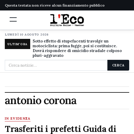
Questa testata non riceve alcun finanziamento pubblico
LUNEDÌ 10 AGOSTO 2026
Sotto effetto di stupefacenti travolge un
ULTIM'ORA
motociclista: prima fugge, poi si costituisce.
Dovrà rispondere di omicidio stradale colposo
pluri-aggravato
Cerca
CERCA
nel
sito
antonio corona
IN EVIDENZA
Trasferiti i prefetti Guida di