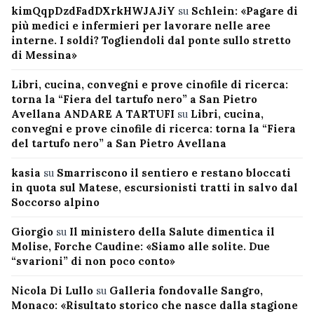
kimQqpDzdFadDXrkHWJAJiY
su
Schlein: «Pagare di
più medici e infermieri per lavorare nelle aree
interne. I soldi? Togliendoli dal ponte sullo stretto
di Messina»
Libri, cucina, convegni e prove cinofile di ricerca:
torna la “Fiera del tartufo nero” a San Pietro
Avellana ANDARE A TARTUFI
su
Libri, cucina,
convegni e prove cinofile di ricerca: torna la “Fiera
del tartufo nero” a San Pietro Avellana
kasia
su
Smarriscono il sentiero e restano bloccati
in quota sul Matese, escursionisti tratti in salvo dal
Soccorso alpino
Giorgio
su
Il ministero della Salute dimentica il
Molise, Forche Caudine: «Siamo alle solite. Due
“svarioni” di non poco conto»
Nicola Di Lullo
su
Galleria fondovalle Sangro,
Monaco: «Risultato storico che nasce dalla stagione