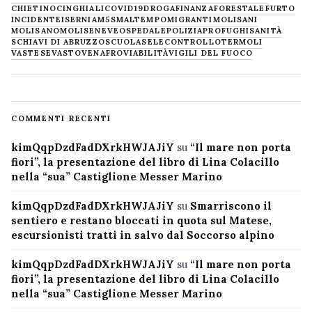
CHIETINO
CINGHIALI
COVID19
DROGA
FINANZA
FORESTALE
FURTO
INCIDENTE
ISERNIA
M5S
MALTEMPO
MIGRANTI
MOLISANI
MOLISANO
MOLISE
NEVE
OSPEDALE
POLIZIA
PROFUGHI
SANITÀ
SCHIAVI DI ABRUZZO
SCUOLA
SELECONTROLLO
TERMOLI
VASTESE
VASTO
VENAFRO
VIABILITÀ
VIGILI DEL FUOCO
COMMENTI RECENTI
kimQqpDzdFadDXrkHWJAJiY
su
“Il mare non porta
fiori”, la presentazione del libro di Lina Colacillo
nella “sua” Castiglione Messer Marino
kimQqpDzdFadDXrkHWJAJiY
su
Smarriscono il
sentiero e restano bloccati in quota sul Matese,
escursionisti tratti in salvo dal Soccorso alpino
kimQqpDzdFadDXrkHWJAJiY
su
“Il mare non porta
fiori”, la presentazione del libro di Lina Colacillo
nella “sua” Castiglione Messer Marino