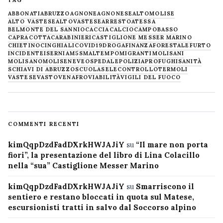
TAG
ABBONATI
ABRUZZO
AGNONE
AGNONESE
ALTOMOLISE
ALTO VASTESE
ALTOVASTESE
ARRESTO
ATESSA
BELMONTE DEL SANNIO
CACCIA
CALCIO
CAMPOBASSO
CAPRACOTTA
CARABINIERI
CASTIGLIONE MESSER MARINO
CHIETINO
CINGHIALI
COVID19
DROGA
FINANZA
FORESTALE
FURTO
INCIDENTE
ISERNIA
M5S
MALTEMPO
MIGRANTI
MOLISANI
MOLISANO
MOLISE
NEVE
OSPEDALE
POLIZIA
PROFUGHI
SANITÀ
SCHIAVI DI ABRUZZO
SCUOLA
SELECONTROLLO
TERMOLI
VASTESE
VASTO
VENAFRO
VIABILITÀ
VIGILI DEL FUOCO
COMMENTI RECENTI
kimQqpDzdFadDXrkHWJAJiY
su
“Il mare non porta
fiori”, la presentazione del libro di Lina Colacillo
nella “sua” Castiglione Messer Marino
kimQqpDzdFadDXrkHWJAJiY
su
Smarriscono il
sentiero e restano bloccati in quota sul Matese,
escursionisti tratti in salvo dal Soccorso alpino