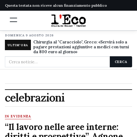
Questa testata non riceve alcun finanziamento pubblico
DOMENICA 9 AGOSTO 2026
Chirurgia al "Caracciolo", Greco: «Servirà solo a
ULTIM'ORA
pagare prestazioni aggiuntive a medici con turni
da 800 euro al giorno»
Cerca
CERCA
nel
sito
celebrazioni
IN EVIDENZA
“Il lavoro nelle aree interne:
diritti e prospettive”, Agnone