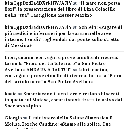
kimQqpDzdFadDXrkHWJAJiY
su
“Il mare non porta
fiori”, la presentazione del libro di Lina Colacillo
nella “sua” Castiglione Messer Marino
kimQqpDzdFadDXrkHWJAJiY
su
Schlein: «Pagare di
più medici e infermieri per lavorare nelle aree
interne. I soldi? Togliendoli dal ponte sullo stretto
di Messina»
Libri, cucina, convegni e prove cinofile di ricerca:
torna la “Fiera del tartufo nero” a San Pietro
Avellana ANDARE A TARTUFI
su
Libri, cucina,
convegni e prove cinofile di ricerca: torna la “Fiera
del tartufo nero” a San Pietro Avellana
kasia
su
Smarriscono il sentiero e restano bloccati
in quota sul Matese, escursionisti tratti in salvo dal
Soccorso alpino
Giorgio
su
Il ministero della Salute dimentica il
Molise, Forche Caudine: «Siamo alle solite. Due