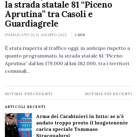
la strada statale 81 “Piceno
Aprutina” tra Casoli e
Guardiagrele
PUBBLICATO IL
13 AGOSTO 2023
2 MIN
È stata riaperta al traffico oggi, in anticipo rispetto a
quanto programmato, la strada statale 81 “Piceno
Aprutina” dal km 179,000 al km 182,000, tra i territori
comunali…
Navigazione
NOTIZIE PRECEDENTI
NOTIZIE PIÙ RECENTI
notizie
ARTICOLI RECENTI
Arma dei Carabinieri in lutto: se n’è
andato troppo presto il luogotenente
carica speciale Tommaso
Stracqualursi