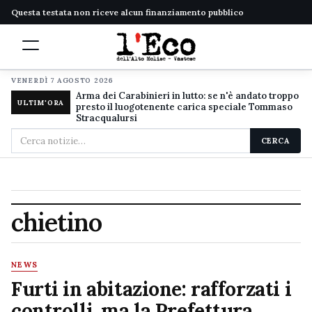
Questa testata non riceve alcun finanziamento pubblico
VENERDÌ 7 AGOSTO 2026
Arma dei Carabinieri in lutto: se n'è andato troppo
ULTIM'ORA
presto il luogotenente carica speciale Tommaso
Stracqualursi
Cerca
CERCA
nel
sito
chietino
NEWS
Furti in abitazione: rafforzati i
controlli, ma la Prefettura