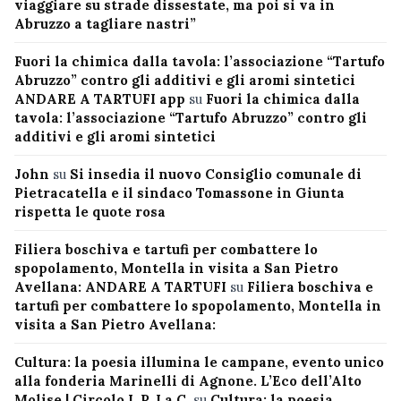
viaggiare su strade dissestate, ma poi si va in
Abruzzo a tagliare nastri”
Fuori la chimica dalla tavola: l’associazione “Tartufo
Abruzzo” contro gli additivi e gli aromi sintetici
ANDARE A TARTUFI app
su
Fuori la chimica dalla
tavola: l’associazione “Tartufo Abruzzo” contro gli
additivi e gli aromi sintetici
John
su
Si insedia il nuovo Consiglio comunale di
Pietracatella e il sindaco Tomassone in Giunta
rispetta le quote rosa
Filiera boschiva e tartufi per combattere lo
spopolamento, Montella in visita a San Pietro
Avellana: ANDARE A TARTUFI
su
Filiera boschiva e
tartufi per combattere lo spopolamento, Montella in
visita a San Pietro Avellana:
Cultura: la poesia illumina le campane, evento unico
alla fonderia Marinelli di Agnone. L’Eco dell’Alto
Molise | Circolo I. P. La C.
su
Cultura: la poesia