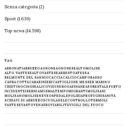
Senza categoria
(2)
Sport
(1.639)
Top news
(14.598)
TAG
ABBONATI
ABRUZZO
AGNONE
AGNONESE
ALTOMOLISE
ALTO VASTESE
ALTOVASTESE
ARRESTO
ATESSA
BELMONTE DEL SANNIO
CACCIA
CALCIO
CAMPOBASSO
CAPRACOTTA
CARABINIERI
CASTIGLIONE MESSER MARINO
CHIETINO
CINGHIALI
COVID19
DROGA
FINANZA
FORESTALE
FURTO
INCIDENTE
ISERNIA
M5S
MALTEMPO
MIGRANTI
MOLISANI
MOLISANO
MOLISE
NEVE
OSPEDALE
POLIZIA
PROFUGHI
SANITÀ
SCHIAVI DI ABRUZZO
SCUOLA
SELECONTROLLO
TERMOLI
VASTESE
VASTO
VENAFRO
VIABILITÀ
VIGILI DEL FUOCO