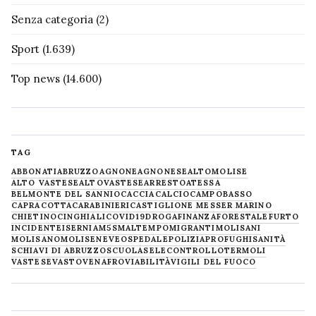
Senza categoria
(2)
Sport
(1.639)
Top news
(14.600)
TAG
ABBONATI
ABRUZZO
AGNONE
AGNONESE
ALTOMOLISE
ALTO VASTESE
ALTOVASTESE
ARRESTO
ATESSA
BELMONTE DEL SANNIO
CACCIA
CALCIO
CAMPOBASSO
CAPRACOTTA
CARABINIERI
CASTIGLIONE MESSER MARINO
CHIETINO
CINGHIALI
COVID19
DROGA
FINANZA
FORESTALE
FURTO
INCIDENTE
ISERNIA
M5S
MALTEMPO
MIGRANTI
MOLISANI
MOLISANO
MOLISE
NEVE
OSPEDALE
POLIZIA
PROFUGHI
SANITÀ
SCHIAVI DI ABRUZZO
SCUOLA
SELECONTROLLO
TERMOLI
VASTESE
VASTO
VENAFRO
VIABILITÀ
VIGILI DEL FUOCO