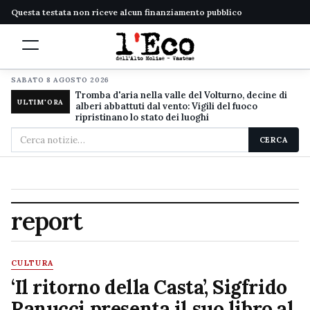
Questa testata non riceve alcun finanziamento pubblico
SABATO 8 AGOSTO 2026
Tromba d'aria nella valle del Volturno, decine di
ULTIM'ORA
alberi abbattuti dal vento: Vigili del fuoco
ripristinano lo stato dei luoghi
Cerca
CERCA
nel
sito
report
CULTURA
‘Il ritorno della Casta’, Sigfrido
Ranucci presenta il suo libro al