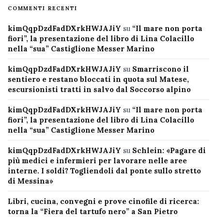
COMMENTI RECENTI
kimQqpDzdFadDXrkHWJAJiY
su
“Il mare non porta
fiori”, la presentazione del libro di Lina Colacillo
nella “sua” Castiglione Messer Marino
kimQqpDzdFadDXrkHWJAJiY
su
Smarriscono il
sentiero e restano bloccati in quota sul Matese,
escursionisti tratti in salvo dal Soccorso alpino
kimQqpDzdFadDXrkHWJAJiY
su
“Il mare non porta
fiori”, la presentazione del libro di Lina Colacillo
nella “sua” Castiglione Messer Marino
kimQqpDzdFadDXrkHWJAJiY
su
Schlein: «Pagare di
più medici e infermieri per lavorare nelle aree
interne. I soldi? Togliendoli dal ponte sullo stretto
di Messina»
Libri, cucina, convegni e prove cinofile di ricerca:
torna la “Fiera del tartufo nero” a San Pietro