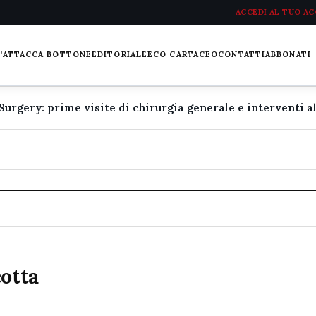
ACCEDI AL TUO A
L'ATTACCA BOTTONE
EDITORIALE
ECO CARTACEO
CONTATTI
ABBONATI
cotta