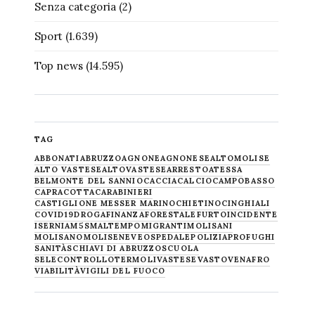
Senza categoria
(2)
Sport
(1.639)
Top news
(14.595)
TAG
ABBONATI
ABRUZZO
AGNONE
AGNONESE
ALTOMOLISE
ALTO VASTESE
ALTOVASTESE
ARRESTO
ATESSA
BELMONTE DEL SANNIO
CACCIA
CALCIO
CAMPOBASSO
CAPRACOTTA
CARABINIERI
CASTIGLIONE MESSER MARINO
CHIETINO
CINGHIALI
COVID19
DROGA
FINANZA
FORESTALE
FURTO
INCIDENTE
ISERNIA
M5S
MALTEMPO
MIGRANTI
MOLISANI
MOLISANO
MOLISE
NEVE
OSPEDALE
POLIZIA
PROFUGHI
SANITÀ
SCHIAVI DI ABRUZZO
SCUOLA
SELECONTROLLO
TERMOLI
VASTESE
VASTO
VENAFRO
VIABILITÀ
VIGILI DEL FUOCO