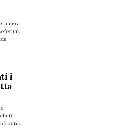
a Camera
Ecoforum,
nda
ti i
tta
ne
ifiuti
confronto…