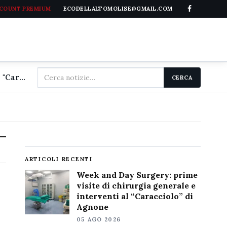
CCOUNT PREMIUM
ECODELLALTOMOLISE@GMAIL.COM
Cerca
Week and Day Surgery: prime visite di chirurgia generale e interventi al "Caracciolo" di Agnone
CERCA
nel
sito
ARTICOLI RECENTI
Week and Day Surgery: prime
visite di chirurgia generale e
interventi al “Caracciolo” di
Agnone
05 AGO 2026