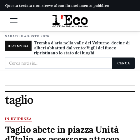
Questa testata non riceve alcun finanziamento pubblico
SABATO 8 AGOSTO 2026
Tromba d'aria nella valle del Volturno, decine di
ULTIM'ORA
alberi abbattuti dal vento: Vigili del fuoco
ripristinano lo stato dei luoghi
Cerca
CERCA
nel
sito
taglio
IN EVIDENZA
Taglio abete in piazza Unità
d’Italia, ex assessore attacca