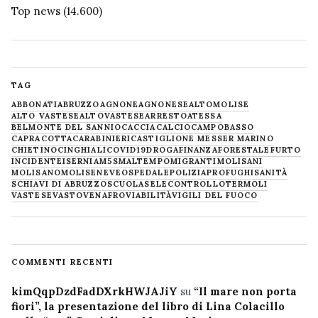
Top news
(14.600)
TAG
ABBONATI
ABRUZZO
AGNONE
AGNONESE
ALTOMOLISE
ALTO VASTESE
ALTOVASTESE
ARRESTO
ATESSA
BELMONTE DEL SANNIO
CACCIA
CALCIO
CAMPOBASSO
CAPRACOTTA
CARABINIERI
CASTIGLIONE MESSER MARINO
CHIETINO
CINGHIALI
COVID19
DROGA
FINANZA
FORESTALE
FURTO
INCIDENTE
ISERNIA
M5S
MALTEMPO
MIGRANTI
MOLISANI
MOLISANO
MOLISE
NEVE
OSPEDALE
POLIZIA
PROFUGHI
SANITÀ
SCHIAVI DI ABRUZZO
SCUOLA
SELECONTROLLO
TERMOLI
VASTESE
VASTO
VENAFRO
VIABILITÀ
VIGILI DEL FUOCO
COMMENTI RECENTI
kimQqpDzdFadDXrkHWJAJiY
su
“Il mare non porta
fiori”, la presentazione del libro di Lina Colacillo