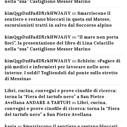
nella “sua” Castiglione Messer Marino
kimQqpDzdFadDXrkHWJAJiY
su
Smarriscono il
sentiero e restano bloccati in quota sul Matese,
escursionisti tratti in salvo dal Soccorso alpino
kimQqpDzdFadDXrkHWJAJiY
su
“Il mare non porta
fiori”, la presentazione del libro di Lina Colacillo
nella “sua” Castiglione Messer Marino
kimQqpDzdFadDXrkHWJAJiY
su
Schlein: «Pagare di
più medici e infermieri per lavorare nelle aree
interne. I soldi? Togliendoli dal ponte sullo stretto
di Messina»
Libri, cucina, convegni e prove cinofile di ricerca:
torna la “Fiera del tartufo nero” a San Pietro
Avellana ANDARE A TARTUFI
su
Libri, cucina,
convegni e prove cinofile di ricerca: torna la “Fiera
del tartufo nero” a San Pietro Avellana
kasia
su
Smarriscono il sentiero e restano bloccati